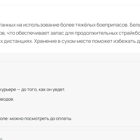
танных на использование более тяжёлых боеприпасов. Белы
ров, что обеспечивает запас для продолжительных страйкб
их дистанциях. Хранение в сухом месте поможет избежать
рьере — до того, как он уедет.
иводов.
оле: можно посмотреть до оплаты.
я