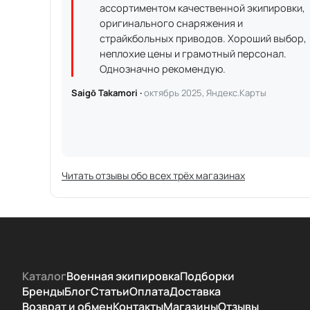
ассортиментом качественной экипировки,
оригинального снаряжения и
страйкбольных приводов. Хороший выбор,
неплохие цены и грамотный персонал.
Однозначно рекомендую.
Saigō Takamori ·
октябрь 2025, Яндекс.Карты
Читать отзывы обо всех трёх магазинах
Каталог
Военная экипировка
Подборки
Бренды
Блог
Статьи
Оплата
Доставка
Возврат и обмен
Контакты
Магазины
Отзывы