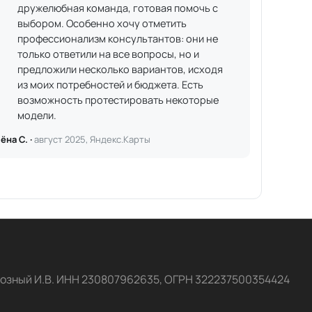
дружелюбная команда, готовая помочь с
выбором. Особенно хочу отметить
профессионализм консультантов: они не
только ответили на все вопросы, но и
предложили несколько вариантов, исходя
из моих потребностей и бюджета. Есть
возможность протестировать некоторые
модели.
ёна С. ·
август 2025, Яндекс.Карты
озный И.В. ИНН 230807962635, ОГРН 322237500354424