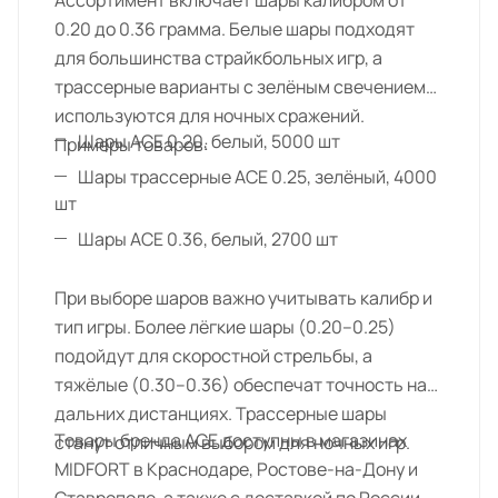
Ассортимент включает шары калибром от
0.20 до 0.36 грамма. Белые шары подходят
для большинства страйкбольных игр, а
трассерные варианты с зелёным свечением
используются для ночных сражений.
Шары ACE 0.20, белый, 5000 шт
Примеры товаров:
Шары трассерные ACE 0.25, зелёный, 4000
шт
Шары ACE 0.36, белый, 2700 шт
При выборе шаров важно учитывать калибр и
тип игры. Более лёгкие шары (0.20–0.25)
подойдут для скоростной стрельбы, а
тяжёлые (0.30–0.36) обеспечат точность на
дальних дистанциях. Трассерные шары
Товары бренда ACE доступны в магазинах
станут отличным выбором для ночных игр.
MIDFORT в Краснодаре, Ростове-на-Дону и