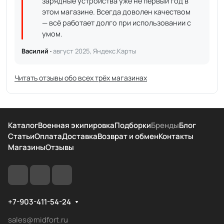
зарядные устройства уже не первый год в
этом магазине. Всегда доволен качеством
— всё работает долго при использовании с
умом.
Василий ·
август 2025, Яндекс.Карты
Читать отзывы обо всех трёх магазинах
Каталог
Военная экипировка
Подборки
Бренды
Блог
Статьи
Оплата
Доставка
Возврат и обмен
Контакты
Магазины
Отзывы
+7-903-411-54-24
sales@midfort.ru