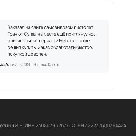
Заказал на сайте самовывозом пистолет
Грач от Cyma, на месте ещё приглянулись
оригинальные перчатки Helikon — тоже
решил купить. Заказ обработали быстро,
покупкой доволен.
ад А. ·
июль 2025, Яндекс.Карты
озный И.В. ИНН 230807962635, ОГРН 322237500354424