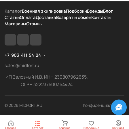
Каталог
Военная экипировка
Подборки
Бренды
Блог
Статьи
Оплата
Доставка
Возврат и обмен
Контакты
Магазины
Отзывы
+7-903-411-54-24
sales@midfort.ru
ИП Залозный И.В. ИНН 230807962635,
ОГРН 322237500354424
© 2026 MIDFORT.RU
Конфиденциальность
Главная
Каталог
Корзина
Избранные
Кабинет