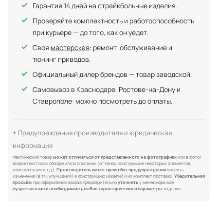
Гарантия 14 дней на страйкбольные изделия.
Проверяйте комплектность и работоспособность
при курьере — до того, как он уедет.
Своя
мастерская
: ремонт, обслуживание и
тюнинг приводов.
Официальный дилер брендов — товар заводской.
Самовывоз в Краснодаре, Ростове-на-Дону и
Ставрополе: можно посмотреть до оплаты.
Предупреждения производителя и юридическая
информация
Фактический товар
может отличаться от представленного на фотографиях
или в фото/
видео/текстовом обзоре и/или описании (оттенок, конструкция некоторых элементов,
комплектация и т.д.).
Производитель имеет право без предупреждения
вносить
изменения (в т.ч. улучшения) в конструкцию изделий и их комплект поставки.
Убедительная
просьба:
при оформлении заказа предварительно
уточнять
у менеджера все
существенные и необходимые для Вас характеристики и параметры
изделия.