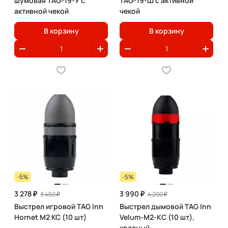
шумовая TAG-19-У с
TAG-19-Ш с активной
активной чекой
чекой
В корзину
В корзину
-5%
-5%
3 278 ₽
3 990 ₽
3 450 ₽
4 200 ₽
Выстрел игровой TAG Inn
Выстрел дымовой TAG Inn
Hornet M2 КС (10 шт)
Velum-М2-KC (10 шт),
красный