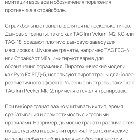
имитации взрывов и обозначения поражения
противника в страйкболе.
Страйкбольные гранаты делятся на несколько типов.
Дымовые гранаты, такие как TAG Inn Velum-М2-KC или
TAG-18, создают плотную дымовую завесу для
маскировки. Шумовые гранаты, например TAG FBG-4
или СтрайкАрт М84, имитируют взрыв для
обозначения поражения. Пиротехнические модели,
как Pyro FX РГД-5, используют пиропатроны для более
реалистичного эффекта. Учебные выстрелы, такие как
TAG Inn Pecker MK-2, применяются для тренировок.
При выборе гранат важно учитывать их тип, время
срабатывания и совместимость с игровыми
правилами. Например, дымовые гранаты различаются
по цвету дыма и времени горения. Пиротехнические
модели требуют соблюдения мер безопасности и