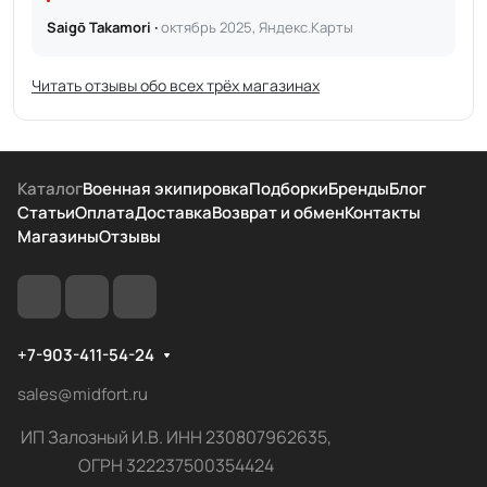
Saigō Takamori ·
октябрь 2025, Яндекс.Карты
Читать отзывы обо всех трёх магазинах
Каталог
Военная экипировка
Подборки
Бренды
Блог
Статьи
Оплата
Доставка
Возврат и обмен
Контакты
Магазины
Отзывы
+7-903-411-54-24
sales@midfort.ru
ИП Залозный И.В. ИНН 230807962635,
ОГРН 322237500354424