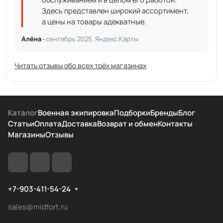
Здесь представлен широкий ассортимент,
а цены на товары адекватные.
Алёна ·
сентябрь 2025, Яндекс.Карты
Читать отзывы обо всех трёх магазинах
Каталог
Военная экипировка
Подборки
Бренды
Блог
Статьи
Оплата
Доставка
Возврат и обмен
Контакты
Магазины
Отзывы
+7-903-411-54-24
sales@midfort.ru