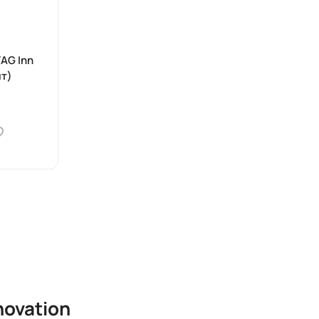
AG Inn
шт)
novation