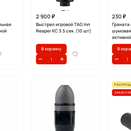
2 900 ₽
230 ₽
льная
Выстрел игровой TAG Inn
Граната
ной
Reaper KC 3.5 сек. (10 шт)
шумовая
активно
В корзину
В корз
РАСПРОД
ЗАКАНЧИ