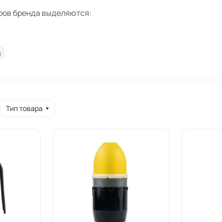
ров бренда выделяются:
ьные гранаты с активной чекой, такие как TAG AFG-6 и TAG
выстрелы TAG Inn Velum-М2-KC в белом и красном цветах.
m
выстрелы TAG Inn Hornet M2 и TAG Inn Reaper KC с разным
устройства TAG Inn Kick Shell и TAG Shell EVO для различ
Innovation подходят для страйкбола и тактических игр, г
 При выборе гранат и выстрелов стоит обращать внимание
Тип товара
сть с пусковыми устройствами. Доставка доступна по всей