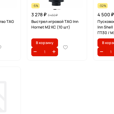
-5%
-32%
3 278 ₽
4 500 ₽
3 450 ₽
тво TAG
Выстрел игровой TAG Inn
Пусково
Hornet M2 КС (10 шт)
Inn Shel
ГП30 / M
В корзину
В корз