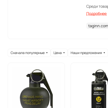
Среди това
Подробнее
Страйкбол
Дымовые 
taginn.co
Игровые 
Пусковые 
Товары TAG 
снаряжения.
Сначала популярные
Цена
Наши предложения
совместимо