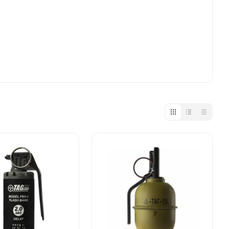
 FBG-4.
 временем срабатывания.
ных моделей гранатомётов.
де важна реалистичность и функциональность
 на тип срабатывания, время работы и
 России.