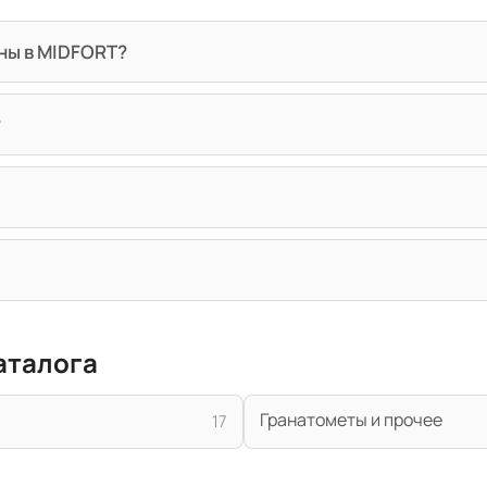
ны в MIDFORT?
?
аталога
Гранатометы и прочее
17