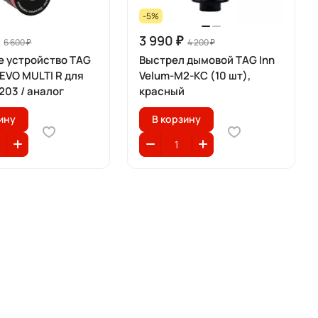
-5%
3 990 ₽
6 600 ₽
4 200 ₽
е устройство TAG
Выстрел дымовой TAG Inn
l EVO MULTI R для
Velum-М2-KC (10 шт),
203 / аналог
красный
ину
В корзину