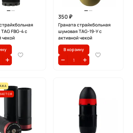
350 ₽
 страйкбольная
Граната страйкбольная
 TAG FBG-4 с
шумовая TAG-19-У с
й чекой
активной чекой
ину
В корзину
АЖА
ВАЕТСЯ