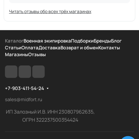
Читать отзывы обо всех трёх магазинах
Каталог
Военная экипировка
Подборки
Бренды
Блог
Статьи
Оплата
Доставка
Возврат и обмен
Контакты
Магазины
Отзывы
+7-903-411-54-24
sales@midfort.ru
ИП Залозный И.В. ИНН 230807962635,
ОГРН 322237500354424