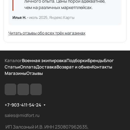
личного опыта. Цены порой адекватнее,
чем на различных маркетплейсах.
Илья Н. ·
июль 2025, Яндекс.Карты
Читать отзывы обо всех трёх магазинах
Каталог
Военная экипировка
Подборки
Бренды
Блог
Статьи
Оплата
Доставка
Возврат и обмен
Контакты
Магазины
Отзывы
+7-903-411-54-24
sales@midfort.ru
ИП Залозный И.В. ИНН 230807962635,