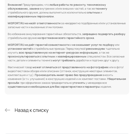
Внимание!
Предупреждаем, что
любые работы по ремонту, техническому
обслуживанию, замене
внутренних и/или внешних частей, а так же
тюнингу
страйкбольного оружия, должны выполняться исключительно
опытным
и
квалифицированным персоналом
.
MIDFORT.RU не несёт ответственности
за некорректно подобранные и/или установленные
запасные части и вызванные этим поломки.
Во избежание аннулирования гарантийных обязательств,
запрещено подвергать разбору
страйкбольное оружие
на протяжении всего гарантийного срока
.
MIDFORT.RU не даёт гарантий совместимости
и
не оказывает услуг по подбору
или
установке частей
в страйкбольные привода. Перед покупкой
рекомендуем
тщательно
изучить
всю представленную на интернет-ресурсах информацию
, а так же
проконсультироваться с опытным
и
квалифицированным
специалистом. Все запасные
части, детали и элементы тюнинга
могут требовать
доработки и подгонки друг к другу.
Фактический товар
может отличаться от представленного на фотографиях
или в фото/
видео/текстовом обзоре и/или описании (оттенок, конструкция некоторых элементов,
комплектация и т.д.).
Производитель имеет право без предупреждения
вносить
изменения (в т.ч. улучшения) в конструкцию изделий и их комплект поставки.
Убедительная
просьба:
при оформлении заказа предварительно
уточнять
у менеджера все
существенные и необходимые для Вас характеристики и параметры
изделия.
Назад к списку