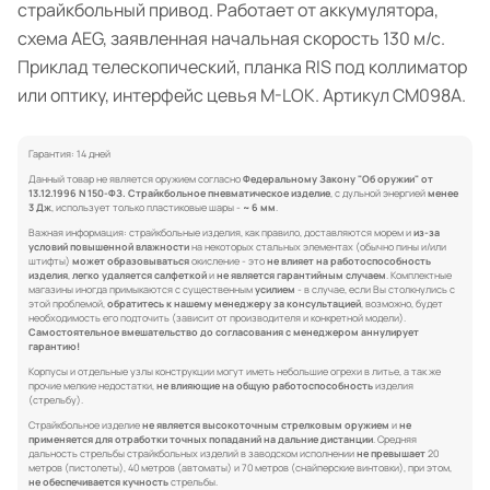
страйкбольный привод. Работает от аккумулятора,
схема AEG, заявленная начальная скорость 130 м/с.
Приклад телескопический, планка RIS под коллиматор
или оптику, интерфейс цевья M-LOK. Артикул CM098A.
Гарантия: 14 дней
Данный товар не является оружием согласно
Федеральному Закону "Об оружии" от
13.12.1996 N 150-ФЗ.
Страйкбольное пневматическое изделие
, с дульной энергией
менее
3 Дж
, использует только пластиковые шары -
~ 6 мм
.
Важная информация: страйкбольные изделия, как правило, доставляются морем и
из-за
условий повышенной влажности
на некоторых стальных элементах (обычно пины и/или
штифты)
может образовываться
окисление - это
не влияет на работоспособность
изделия
,
легко удаляется салфеткой
и
не является гарантийным случаем
. Комплектные
магазины иногда примыкаются с существенным
усилием
- в случае, если Вы столкнулись с
этой проблемой,
обратитесь к нашему менеджеру за консультацией
, возможно, будет
необходимость его подточить (зависит от производителя и конкретной модели).
Самостоятельное вмешательство до согласования с менеджером аннулирует
гарантию!
Корпусы и отдельные узлы конструкции могут иметь небольшие огрехи в литье, а так же
прочие мелкие недостатки,
не влияющие на общую работоспособность
изделия
(стрельбу).
Страйкбольное изделие
не является высокоточным стрелковым оружием
и
не
применяется для отработки точных попаданий на дальние дистанции
. Средняя
дальность стрельбы страйкбольных изделий в заводском исполнении
не превышает
20
метров (пистолеты), 40 метров (автоматы) и 70 метров (снайперские винтовки), при этом,
не обеспечивается кучность
стрельбы.