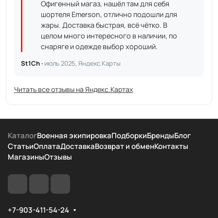
Офигенный магаз, нашёл там для себя
шортеля Emerson, отлично подошли для
жары. Доставка быстрая, всё чётко. В
целом много интересного в наличии, по
снаряге и одежде выбор хороший.
St1Ch ·
июль 2025, Яндекс.Карты
Читать все отзывы на Яндекс.Картах
Каталог
Военная экипировка
Подборки
Бренды
Блог
Статьи
Оплата
Доставка
Возврат и обмен
Контакты
Магазины
Отзывы
+7-903-411-54-24