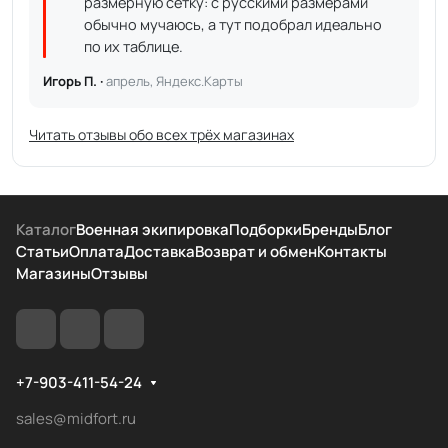
размерную сетку: с русскими размерами
обычно мучаюсь, а тут подобрал идеально
по их таблице.
Игорь П. ·
апрель, Яндекс.Карты
Читать отзывы обо всех трёх магазинах
Каталог
Военная экипировка
Подборки
Бренды
Блог
Статьи
Оплата
Доставка
Возврат и обмен
Контакты
Магазины
Отзывы
+7-903-411-54-24
sales@midfort.ru