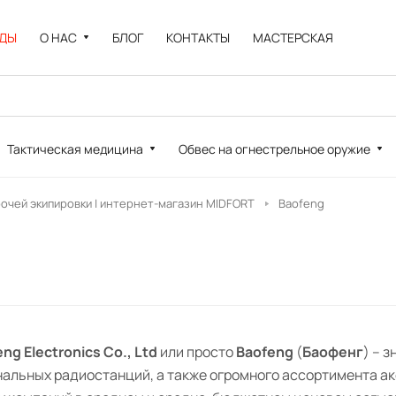
НДЫ
О НАС
БЛОГ
КОНТАКТЫ
МАСТЕРСКАЯ
Тактическая медицина
Обвес на огнестрельное оружие
рочей экипировки | интернет-магазин MIDFORT
Baofeng
eng Electronics Co., Ltd
или просто
Baofeng
(
Баофенг
) – 
альных радиостанций, а также огромного ассортимента акс