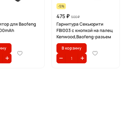
-5%
475 ₽
500 ₽
ятор для Baofeng
Гарнитура Секьюрити
800mAh
FBI003 с кнопкой на палец
Kenwood,Baofeng-разъем
ину
В корзину