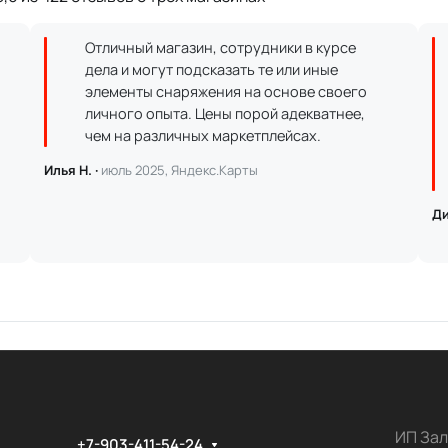
Отличный магазин, сотрудники в курсе
дела и могут подсказать те или иные
элементы снаряжения на основе своего
личного опыта. Цены порой адекватнее,
чем на различных маркетплейсах.
Илья Н. ·
июль 2025, Яндекс.Карты
Ди
ИП Зал
+7-903-411-54-24