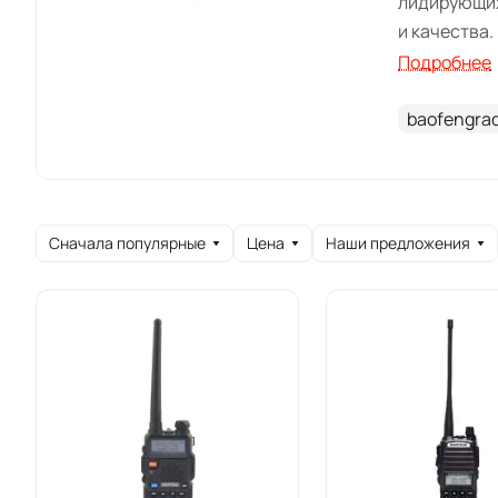
лидирующих
и качества.
Подробнее
Ассор
baofengra
В каталоге 
вариантов) 
Сначала популярные
Цена
Наши предложения
В разделе 
палец, моде