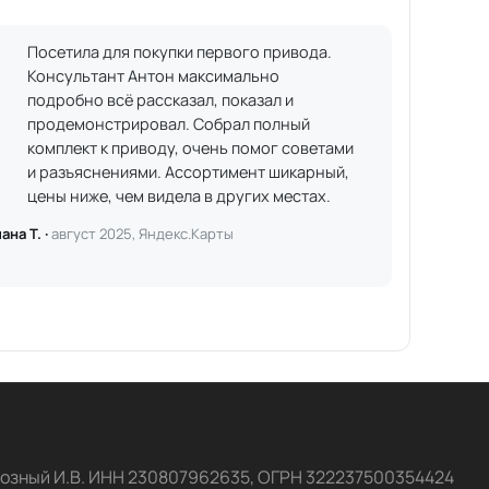
Посетила для покупки первого привода.
Консультант Антон максимально
подробно всё рассказал, показал и
продемонстрировал. Собрал полный
комплект к приводу, очень помог советами
и разъяснениями. Ассортимент шикарный,
цены ниже, чем видела в других местах.
ана Т. ·
август 2025, Яндекс.Карты
озный И.В. ИНН 230807962635, ОГРН 322237500354424