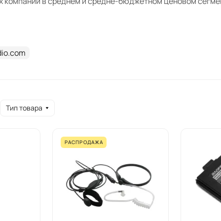
 компаний в среднем и средне-бюджетном ценовом сегме
тимент Baofeng в каталоге MIDF
dio.com
представлено 14 товаров бренда Baofeng в трёх категориях
и аксессуары (3 позиции). Цены варьируются от 500 до 3 51
Тип товара
гарнитур представлены варианты с разъёмом Kenwood/Baof
ль FBI003 и тангента.
РАСПРОДАЖА