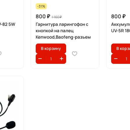
-31%
800 ₽
800 ₽
1 160 ₽
-82 5W
Гарнитура ларингофон с
Аккумул
кнопкой на палец
UV-5R 1
Kenwood,Baofeng-разъем
В корзину
В корз