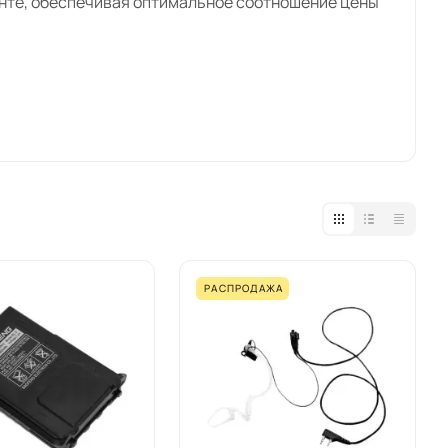
нте, обеспечивая оптимальное соотношение цены
ORT
: радиостанции (6 моделей), гарнитуры (5
0 рублей.
eng: ларингофоны раздвижные и с кнопкой на
РАСПРОДАЖА