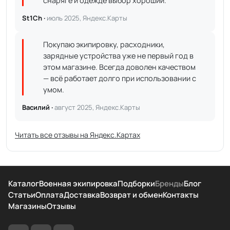
снаряге и одежде выбор хороший.
St1Ch ·
июль 2025, Яндекс.Карты
Покупаю экипировку, расходники,
зарядные устройства уже не первый год в
этом магазине. Всегда доволен качеством
— всё работает долго при использовании с
умом.
Василий ·
август 2025, Яндекс.Карты
Читать все отзывы на Яндекс.Картах
Каталог
Военная экипировка
Подборки
Бренды
Блог
Статьи
Оплата
Доставка
Возврат и обмен
Контакты
Магазины
Отзывы