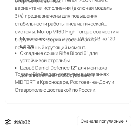
Цилиндры Big Dragon Teflon ALUMINUM с
опорных элементов.
вариантами исполнения (включая модель
3/4) предназначены для повышения
стабильности работы пневматической
системы. Мотор M160 High Torque совместим
Механические магазины MAP GEN3 на 120
с оружием АК-серии и рассчитан на
шаров
повышенный крутящий момент.
Складные сошки Rifle Bipod 6'' для
устойчивой стрельбы
Цевьё Daniel Defence 12'' для монтажа
Товары Big Dragon доступны в магазинах
дополнительного оборудования
MIDFORT в Краснодаре, Ростове-на-Дону и
Ставрополе с доставкой по России.
Сначала популярные
ФИЛЬТР