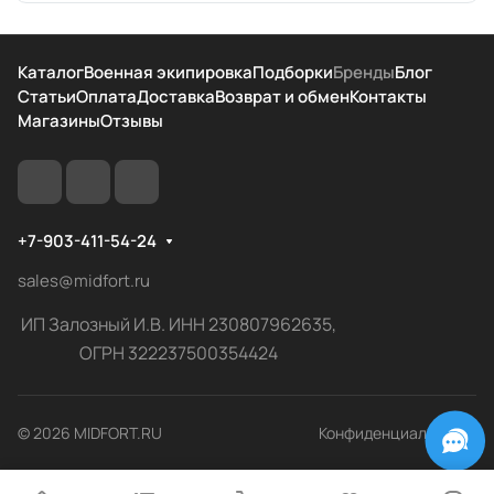
Каталог
Военная экипировка
Подборки
Бренды
Блог
Статьи
Оплата
Доставка
Возврат и обмен
Контакты
Магазины
Отзывы
+7-903-411-54-24
sales@midfort.ru
ИП Залозный И.В. ИНН 230807962635,
ОГРН 322237500354424
© 2026 MIDFORT.RU
Конфиденциальность