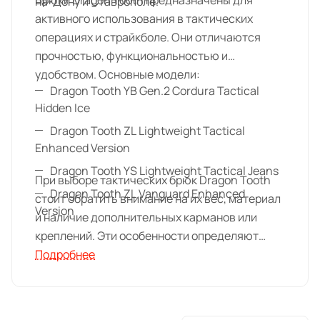
Брюки Dragon Tooth предназначены для
на-Дону и Ставрополе.
активного использования в тактических
операциях и страйкболе. Они отличаются
прочностью, функциональностью и
удобством. Основные модели:
Dragon Tooth YB Gen.2 Cordura Tactical
Hidden Ice
Dragon Tooth ZL Lightweight Tactical
Enhanced Version
Dragon Tooth YS Lightweight Tactical Jeans
При выборе тактических брюк Dragon Tooth
Dragon Tooth ZL Vanguard Enhanced
стоит обратить внимание на их вес, материал
Version
и наличие дополнительных карманов или
креплений. Эти особенности определяют
удобство и практичность модели в различных
Подробнее
условиях.