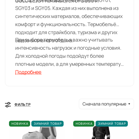
В ассортименте доступны модели SGY01,
GOLOV.EJOY начинаются от 3 990 ₽.
SGY03 и SGY05. Каждая из них выполнена из
синтетических материалов, обеспечивающих
комфорт и функциональность. Термобельё
подходит для страйкбола, туризма и других
При выборе термобелья важно учитывать
видов активного отдыха.
интенсивность нагрузок и погодные условия.
Для холодной погоды подойдут более
плотные модели, а для умеренных температур
— лёгкие варианты. Термобельё GOLOV.EJOY
Подробнее
представлено в магазинах MIDFORT в
Краснодаре, Ростове-на-Дону и Ставрополе,
также доступна доставка по России.
Сначала популярные
ФИЛЬТР
НОВИНКА
ЗИМНИЙ ТОВАР
НОВИНКА
ЗИМНИЙ ТОВАР