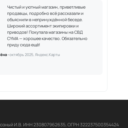
Чистый и уютный магазин, приветливые
продавцы, подробно всё рассказали и
объяснили в непринуждённой беседе.
Широкий ассортимент экипировки и
приводов! Покупала магазины на СВД
CYMA — хорошее качество. Обязательно
приду сюда ещё!
ёна ·
октябрь 2025, Яндекс.Карты
озный И.В. ИНН 230807962635, ОГРН 322237500354424