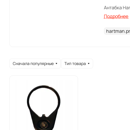
Антабка Har
использован
Подробнее
толщине тр
hartman.pr
Товар досту
Сначала популярные
Тип товара