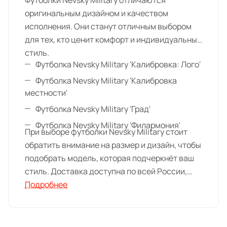
Футболки Nevsky Military отличаются
оригинальным дизайном и качеством
исполнения. Они станут отличным выбором
для тех, кто ценит комфорт и индивидуальный
стиль.
Футболка Nevsky Military 'Калибровка: Лого'
Футболка Nevsky Military 'Калибровка
местности'
Футболка Nevsky Military 'Град'
Футболка Nevsky Military 'Филармония'
При выборе футболки Nevsky Military стоит
обратить внимание на размер и дизайн, чтобы
подобрать модель, которая подчеркнёт ваш
стиль. Доставка доступна по всей России,
также товары можно приобрести в магазинах
Подробнее
MIDFORT в Краснодаре, Ростове-на-Дону и
Ставрополе.