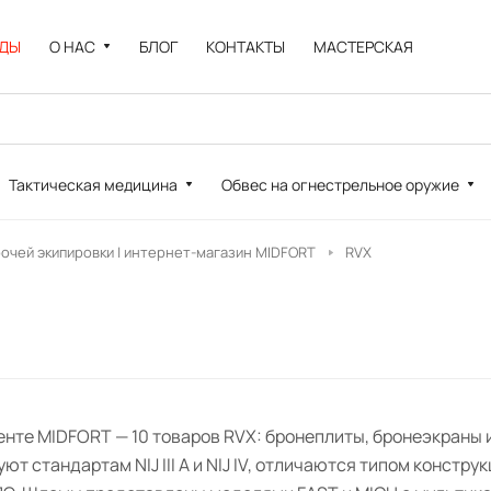
НДЫ
О НАС
БЛОГ
КОНТАКТЫ
МАСТЕРСКАЯ
Тактическая медицина
Обвес на огнестрельное оружие
рочей экипировки | интернет-магазин MIDFORT
RVX
енте MIDFORT — 10 товаров RVX: бронеплиты, бронеэкраны
ют стандартам NIJ III A и NIJ IV, отличаются типом констру