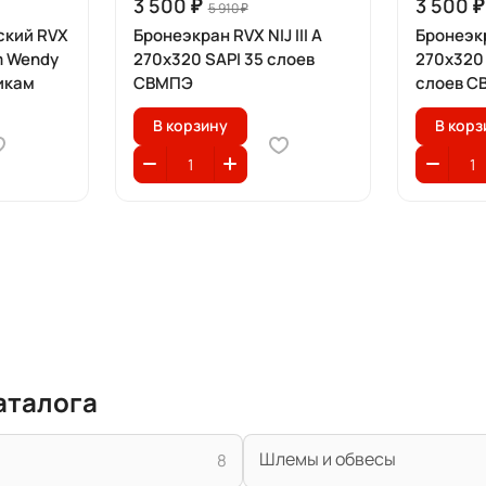
3 500 ₽
3 500 ₽
5 910 ₽
ский RVX
Бронеэкран RVX NIJ III A
Бронеэкр
m Wendy
270x320 SAPI 35 слоев
270x320
тикам
СВМПЭ
слоев 
В корзину
В корз
аталога
Шлемы и обвесы
8