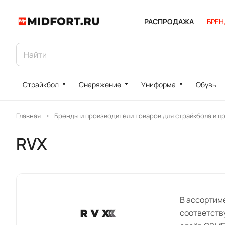
РАСПРОДАЖА
БРЕ
Страйкбол
Снаряжение
Униформа
Обувь
Главная
Бренды и производители товаров для страйкбола и п
RVX
В ассортим
соответству