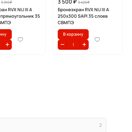
3 500 ₽
5 910 ₽
5 420 ₽
ан RVX NIJ III A
Бронеэкран RVX NIJ III A
 прямоугольник 35
250x300 SAPI 35 слоев
СВМПЭ
СВМПЭ
ину
В корзину
2