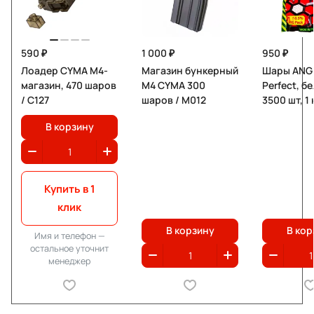
590 ₽
1 000 ₽
950 ₽
Лоадер CYMA M4-
Магазин бункерный
Шары ANGR
магазин, 470 шаров
M4 CYMA 300
Perfect, б
/ C127
шаров / М012
3500 шт, 1 
В корзину
Купить в 1
клик
В корзину
В кор
Имя и телефон —
остальное уточнит
менеджер