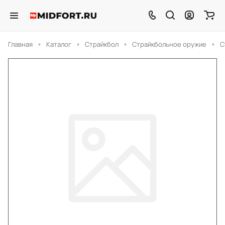
Главная
Каталог
Страйкбол
Страйкбольное оружие
С