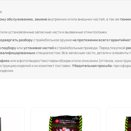
я
кому обслуживанию, замене
внутренних и/или внешних частей, а так же
тюнин
/или установленные запасные части и вызванные этим поломки.
одвергать разбору
страйкбольное оружие
на протяжении всего гарантийног
о подбору
или
установке частей
в страйкбольные привода. Перед покупкой
ре
квалифицированным
специалистом. Все запасные части, детали и элементы
рафиях
или в фото/видео/текстовом обзоре и/или описании (оттенок, конструкц
онструкцию изделий и их комплект поставки.
Убедительная просьба:
при оформ
изделия.