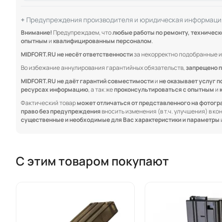
Предупреждения производителя и юридическая информаци
Внимание!
Предупреждаем, что
любые работы по ремонту, техничес
опытным
и
квалифицированным персоналом
.
MIDFORT.RU не несёт ответственности
за некорректно подобранные и
Во избежание аннулирования гарантийных обязательств,
запрещено п
MIDFORT.RU не даёт гарантий совместимости
и
не оказывает услуг п
ресурсах информацию
, а так же
проконсультироваться с опытным
и
Фактический товар
может отличаться от представленного на фотог
право без предупреждения
вносить изменения (в т.ч. улучшения) в к
существенные и необходимые для Вас характеристики и параметры
С этим товаром покупают