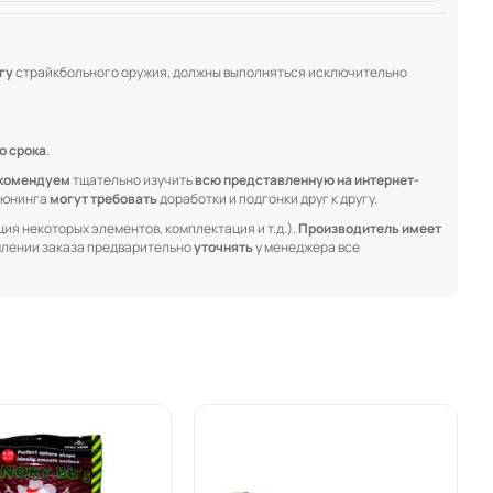
гу
страйкбольного оружия, должны выполняться исключительно
о срока
.
комендуем
тщательно изучить
всю представленную на интернет-
 тюнинга
могут требовать
доработки и подгонки друг к другу.
ия некоторых элементов, комплектация и т.д.).
Производитель имеет
лении заказа предварительно
уточнять
у менеджера все