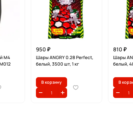
950 ₽
810 ₽
й M4
Шары ANGRY 0.28 Perfect,
Шары ANG
 М012
белый, 3500 шт, 1 кг
белый, 40
В корзину
В корз