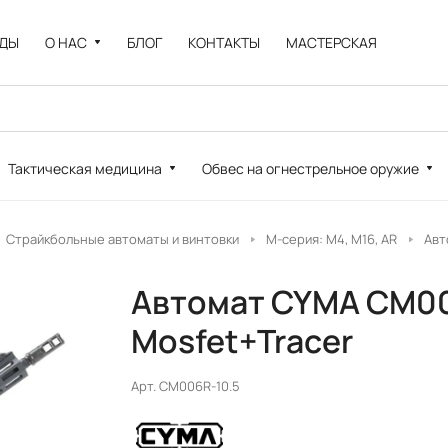
НДЫ
О НАС
БЛОГ
КОНТАКТЫ
МАСТЕРСКАЯ
Тактическая медицина
Обвес на огнестрельное оружие
Страйкбольные автоматы и винтовки
M-серия: M4, M16, AR
Авт
Автомат CYMA CM00
Mosfet+Tracer
Арт.
CM006R-10.5