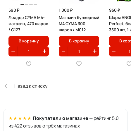
590 ₽
1 000 ₽
950 ₽
Лоадер CYMA M4-
Магазин бункерный
Шары ANGR
магазин, 470 шаров
M4 CYMA 300
Perfect, бе
/ C127
шаров / М012
3500 шт, 1 
В корзину
В корзину
В кор
Назад к списку
★★★★★
Покупатели о магазине
— рейтинг 5,0
из 422 отзывов о трёх магазинах