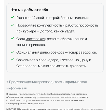
Что мы даём от себя
Гарантия 14 дней на страйкбольные изделия.
Проверяйте комплектность и работоспособность
при курьере — до того, как он уедет.
Своя
мастерская
: ремонт, обслуживание и
тюнинг приводов.
Официальный дилер брендов — товар заводской.
Самовывоз в Краснодаре, Ростове-на-Дону и
Ставрополе: можно посмотреть до оплаты.
Предупреждения производителя и юридическая
информация
Внимание!
Предупреждаем, что
любые работы по ремонту, техническому
обслуживанию, замене
внутренних и/или внешних частей, а так же
тюнингу
страйкбольного оружия, должны выполняться исключительно
опытным
и
квалифицированным персоналом
.
MIDFORT.RU не несёт ответственности
за некорректно подобранные и/или установленные