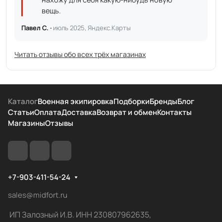
вещь.
Павел С. ·
июль 2025, Яндекс.Карты
Читать отзывы обо всех трёх магазинах
Каталог
Военная экипировка
Подборки
Бренды
Блог
Статьи
Оплата
Доставка
Возврат и обмен
Контакты
Магазины
Отзывы
+7-903-411-54-24
sales@midfort.ru
ИП Залозный И.В. ИНН 230807962635,