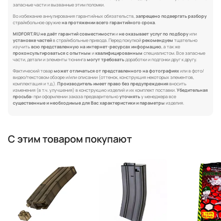
запасные части и вызванные этим поломки.
Во избежание аннулирования гарантийных обязательств,
запрещено подвергать разбору
страйкбольное оружие
на протяжении всего гарантийного срока
.
MIDFORT.RU не даёт гарантий совместимости
и
не оказывает услуг по подбору
или
установке частей
в страйкбольные привода. Перед покупкой
рекомендуем
тщательно
изучить
всю представленную на интернет-ресурсах информацию
, а так же
проконсультироваться с опытным
и
квалифицированным
специалистом. Все запасные
части, детали и элементы тюнинга
могут требовать
доработки и подгонки друг к другу.
Фактический товар
может отличаться от представленного на фотографиях
или в фото/
видео/текстовом обзоре и/или описании (оттенок, конструкция некоторых элементов,
комплектация и т.д.).
Производитель имеет право без предупреждения
вносить
изменения (в т.ч. улучшения) в конструкцию изделий и их комплект поставки.
Убедительная
просьба:
при оформлении заказа предварительно
уточнять
у менеджера все
существенные и необходимые для Вас характеристики и параметры
изделия.
С этим товаром покупают