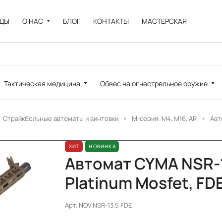
НДЫ
О НАС
БЛОГ
КОНТАКТЫ
МАСТЕРСКАЯ
Тактическая медицина
Обвес на огнестрельное оружие
Страйкбольные автоматы и винтовки
M-серия: M4, M16, AR
Авт
ХИТ
НОВИНКА
Автомат CYMA NSR-1
Platinum Mosfet, FD
Арт.
NOV.NSR-13.5 FDE