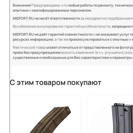
Внимание!
Предупреждаем, что
любые работы по ремонту, техничес
опытным
и
квалифицированным персоналом
.
MIDFORT.RU не несёт ответственности
за некорректно подобранные и
Во избежание аннулирования гарантийных обязательств,
запрещено 
MIDFORT.RU не даёт гарантий совместимости
и
не оказывает услуг п
ресурсах информацию
, а так же
проконсультироваться с опытным
и
Фактический товар
может отличаться от представленного на фотог
право без предупреждения
вносить изменения (в т.ч. улучшения) в к
существенные и необходимые для Вас характеристики и параметры
С этим товаром покупают