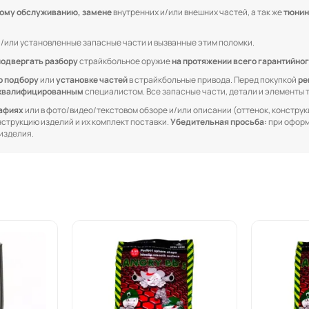
кому обслуживанию, замене
внутренних и/или внешних частей, а так же
тюнин
/или установленные запасные части и вызванные этим поломки.
подвергать разбору
страйкбольное оружие
на протяжении всего гарантийног
о подбору
или
установке частей
в страйкбольные привода. Перед покупкой
ре
квалифицированным
специалистом. Все запасные части, детали и элементы
рафиях
или в фото/видео/текстовом обзоре и/или описании (оттенок, конструкц
онструкцию изделий и их комплект поставки.
Убедительная просьба:
при оформ
изделия.