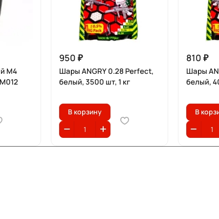
950 ₽
810 ₽
й M4
Шары ANGRY 0.28 Perfect,
Шары ANG
 М012
белый, 3500 шт, 1 кг
белый, 40
В корзину
В корз