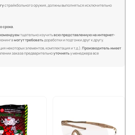
гу
страйкбольного оружия, должны выполняться исключительно
о срока
.
комендуем
тщательно изучить
всю представленную на интернет-
 тюнинга
могут требовать
доработки и подгонки друг к другу.
ия некоторых элементов, комплектация и т.д.).
Производитель имеет
лении заказа предварительно
уточнять
у менеджера все