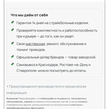
Что мы даём от себя
Гарантия 14 дней на страйкбольные изделия.
Проверяйте комплектность и работоспособность
при курьере — до того, как он уедет.
Своя
мастерская
: ремонт, обслуживание и
тюнинг приводов.
Официальный дилер брендов — товар заводской.
Самовывоз в Краснодаре, Ростове-на-Дону и
Ставрополе: можно посмотреть до оплаты.
Предупреждения производителя и юридическая
информация
Внимание!
Предупреждаем, что
любые работы по ремонту, техническому
обслуживанию, замене
внутренних и/или внешних частей, а так же
тюнингу
страйкбольного оружия, должны выполняться исключительно
опытным
и
квалифицированным персоналом
.