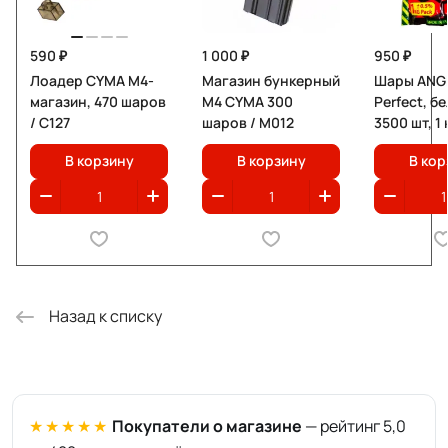
590 ₽
1 000 ₽
950 ₽
Лоадер CYMA M4-
Магазин бункерный
Шары ANGR
магазин, 470 шаров
M4 CYMA 300
Perfect, б
/ C127
шаров / М012
3500 шт, 1 
В корзину
В корзину
В кор
Назад к списку
★★★★★
Покупатели о магазине
— рейтинг 5,0