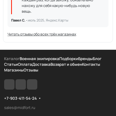
нахожу для себя какую-нибудь новую
вещь.
Павел С. ·
июль 2025, Яндекс.Карты
Читать отзывы обо всех трёх магазинах
Каталог
Военная экипировка
Подборки
Бренды
Блог
Статьи
Оплата
Доставка
Возврат и обмен
Контакты
Магазины
Отзывы
+7-903-411-54-24
sales@midfort.ru