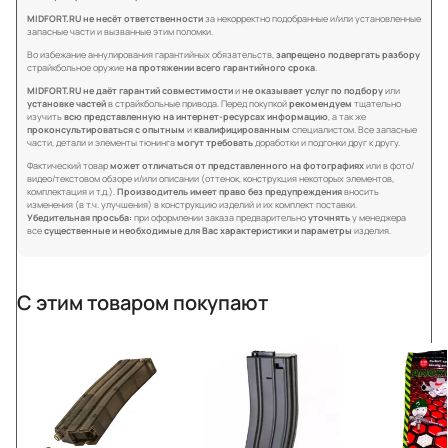
MIDFORT.RU не несёт ответственности
за некорректно подобранные и/или установленные
запасные части и вызванные этим поломки.
Во избежание аннулирования гарантийных обязательств,
запрещено подвергать разбору
страйкбольное оружие
на протяжении всего гарантийного срока
.
MIDFORT.RU не даёт гарантий совместимости
и
не оказывает услуг по подбору
или
установке частей
в страйкбольные привода. Перед покупкой
рекомендуем
тщательно
изучить
всю представленную на интернет-ресурсах информацию
, а так же
проконсультироваться с опытным
и
квалифицированным
специалистом. Все запасные
части, детали и элементы тюнинга
могут требовать
доработки и подгонки друг к другу.
Фактический товар
может отличаться от представленного на фотографиях
или в фото/
видео/текстовом обзоре и/или описании (оттенок, конструкция некоторых элементов,
комплектация и т.д.).
Производитель имеет право без предупреждения
вносить
изменения (в т.ч. улучшения) в конструкцию изделий и их комплект поставки.
Убедительная просьба:
при оформлении заказа предварительно
уточнять
у менеджера
все
существенные и необходимые для Вас характеристики и параметры
изделия.
С этим товаром покупают