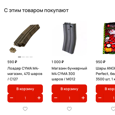
С этим товаром покупают
590 ₽
1 000 ₽
950 ₽
Лоадер CYMA M4-
Магазин бункерный
Шары ANGR
магазин, 470 шаров
M4 CYMA 300
Perfect, бе
/ C127
шаров / М012
3500 шт, 1 
В корзину
В корзину
В кор