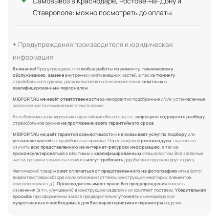
Самовывоз в Краснодаре, Ростове-на-Дону и
Ставрополе: можно посмотреть до оплаты.
Предупреждения производителя и юридическая
информация
Внимание!
Предупреждаем, что
любые работы по ремонту, техническому
обслуживанию, замене
внутренних и/или внешних частей, а так же
тюнингу
страйкбольного оружия, должны выполняться исключительно
опытным
и
квалифицированным персоналом
.
MIDFORT.RU не несёт ответственности
за некорректно подобранные и/или установленные
запасные части и вызванные этим поломки.
Во избежание аннулирования гарантийных обязательств,
запрещено подвергать разбору
страйкбольное оружие
на протяжении всего гарантийного срока
.
MIDFORT.RU не даёт гарантий совместимости
и
не оказывает услуг по подбору
или
установке частей
в страйкбольные привода. Перед покупкой
рекомендуем
тщательно
изучить
всю представленную на интернет-ресурсах информацию
, а так же
проконсультироваться с опытным
и
квалифицированным
специалистом. Все запасные
части, детали и элементы тюнинга
могут требовать
доработки и подгонки друг к другу.
Фактический товар
может отличаться от представленного на фотографиях
или в фото/
видео/текстовом обзоре и/или описании (оттенок, конструкция некоторых элементов,
комплектация и т.д.).
Производитель имеет право без предупреждения
вносить
изменения (в т.ч. улучшения) в конструкцию изделий и их комплект поставки.
Убедительная
просьба:
при оформлении заказа предварительно
уточнять
у менеджера все
существенные и необходимые для Вас характеристики и параметры
изделия.