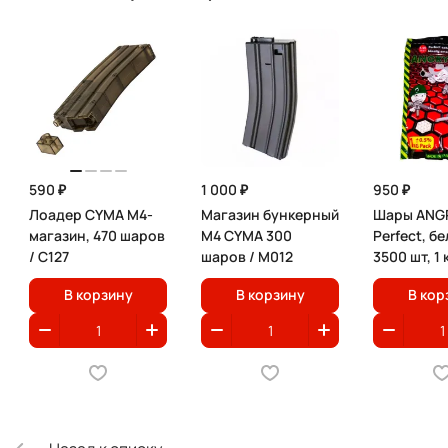
590 ₽
1 000 ₽
950 ₽
Лоадер CYMA M4-
Магазин бункерный
Шары ANGR
магазин, 470 шаров
M4 CYMA 300
Perfect, бе
/ C127
шаров / М012
3500 шт, 1 
В корзину
В корзину
В кор