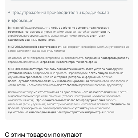
Предупреждения производителя и юридическая
информация
Внимание!
Предупреждаем, что
любые работы по ремонту, техническому
обслуживанию, замене
внутренних и/или внешних частей, а так же
тюнингу
страйкбольного оружия, должны выполняться исключительно
опытным
и
квалифицированным персоналом
.
MIDFORT.RU не несёт ответственности
за некорректно подобранные и/или установленные
запасные части и вызванные этим поломки.
Во избежание аннулирования гарантийных обязательств,
запрещено подвергать разбору
страйкбольное оружие
на протяжении всего гарантийного срока
.
MIDFORT.RU не даёт гарантий совместимости
и
не оказывает услуг по подбору
или
установке частей
в страйкбольные привода. Перед покупкой
рекомендуем
тщательно
изучить
всю представленную на интернет-ресурсах информацию
, а так же
проконсультироваться с опытным
и
квалифицированным
специалистом. Все запасные
части, детали и элементы тюнинга
могут требовать
доработки и подгонки друг к другу.
Фактический товар
может отличаться от представленного на фотографиях
или в фото/
видео/текстовом обзоре и/или описании (оттенок, конструкция некоторых элементов,
комплектация и т.д.).
Производитель имеет право без предупреждения
вносить
изменения (в т.ч. улучшения) в конструкцию изделий и их комплект поставки.
Убедительная
просьба:
при оформлении заказа предварительно
уточнять
у менеджера все
существенные и необходимые для Вас характеристики и параметры
изделия.
С этим товаром покупают