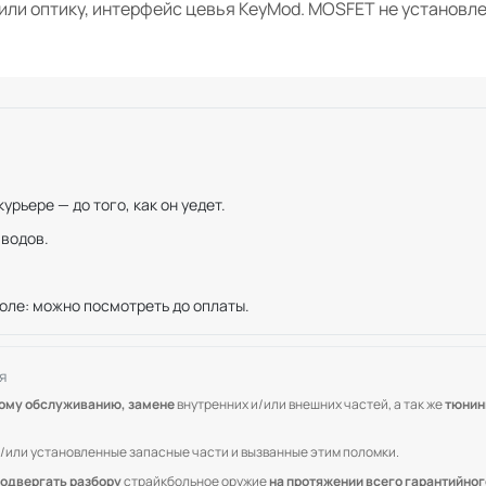
или оптику, интерфейс цевья KeyMod. MOSFET не установле
рьере — до того, как он уедет.
иводов.
оле: можно посмотреть до оплаты.
я
кому обслуживанию, замене
внутренних и/или внешних частей, а так же
тюнин
/или установленные запасные части и вызванные этим поломки.
одвергать разбору
страйкбольное оружие
на протяжении всего гарантийног