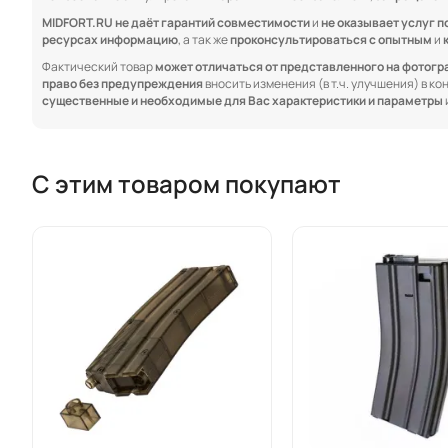
MIDFORT.RU не даёт гарантий совместимости
и
не оказывает услуг п
ресурсах информацию
, а так же
проконсультироваться с опытным
и
Фактический товар
может отличаться от представленного на фотог
право без предупреждения
вносить изменения (в т.ч. улучшения) в к
существенные и необходимые для Вас характеристики и параметры
С этим товаром покупают