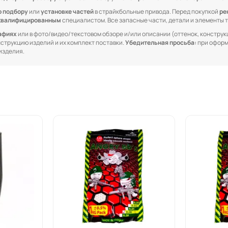
о подбору
или
установке частей
в страйкбольные привода. Перед покупкой
ре
квалифицированным
специалистом. Все запасные части, детали и элементы
рафиях
или в фото/видео/текстовом обзоре и/или описании (оттенок, конструкц
онструкцию изделий и их комплект поставки.
Убедительная просьба:
при оформ
изделия.