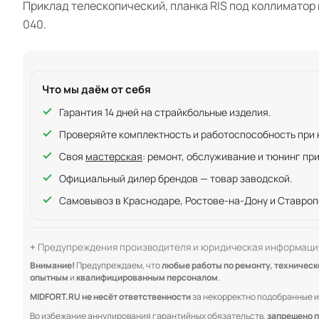
Приклад телескопический, планка RIS под коллиматор 
040.
Что мы даём от себя
Гарантия 14 дней на страйкбольные изделия.
Проверяйте комплектность и работоспособность при ку
Своя
мастерская
: ремонт, обслуживание и тюнинг пр
Официальный дилер брендов — товар заводской.
Самовывоз в Краснодаре, Ростове-на-Дону и Ставроп
Предупреждения производителя и юридическая информаци
Внимание!
Предупреждаем, что
любые работы по ремонту, техничес
опытным
и
квалифицированным персоналом
.
MIDFORT.RU не несёт ответственности
за некорректно подобранные и
Во избежание аннулирования гарантийных обязательств,
запрещено п