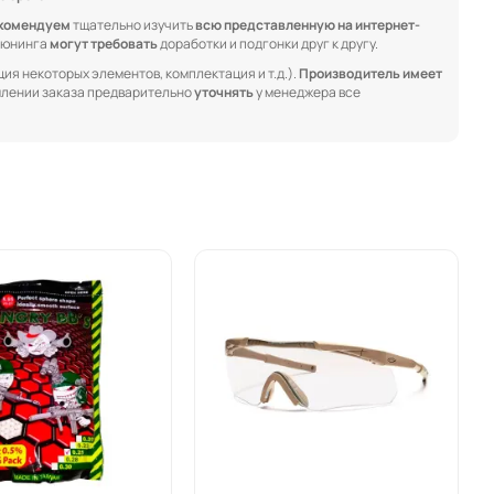
комендуем
тщательно изучить
всю представленную на интернет-
 тюнинга
могут требовать
доработки и подгонки друг к другу.
ия некоторых элементов, комплектация и т.д.).
Производитель имеет
лении заказа предварительно
уточнять
у менеджера все