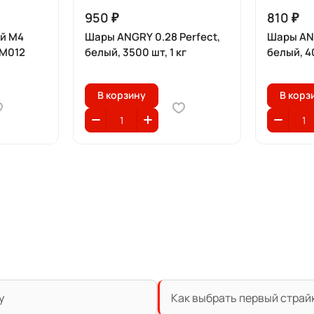
950 ₽
810 ₽
й M4
Шары ANGRY 0.28 Perfect,
Шары ANG
 М012
белый, 3500 шт, 1 кг
белый, 40
В корзину
В корз
у
Как выбрать первый страй