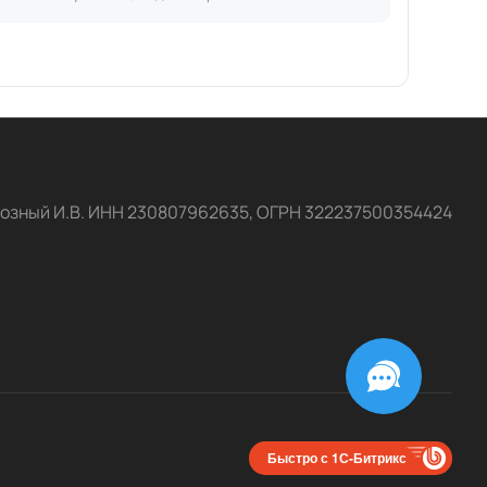
озный И.В. ИНН 230807962635, ОГРН 322237500354424
Быстро с 1С-Битрикс