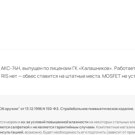
 АКС-74Н, выпущен по лицензии ГК «Калашников». Работает
 RIS нет — обвес ставится на штатные места. MOSFET не ус
 оружии" от 13.12.1996 N 150-ФЗ.
Страйкбольное пневматическое изделие
,
тся морем и
из-за условий повышенной влажности
на некоторых стальных эл
ляется салфеткой
и
не является гарантийным случаем
. Комплектные магази
онсультацией
, возможно, будет необходимость его подточить (зависит от про