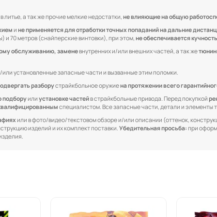
 литье, а так же прочие мелкие недостатки,
не влияющие на общую работосп
жием
и
не применяется для отработки точных попаданий на дальние дистан
) и 70 метров (снайперские винтовки), при этом,
не обеспечивается кучност
кому обслуживанию, замене
внутренних и/или внешних частей, а так же
тюнин
/или установленные запасные части и вызванные этим поломки.
одвергать разбору
страйкбольное оружие
на протяжении всего гарантийног
о подбору
или
установке частей
в страйкбольные привода. Перед покупкой
ре
квалифицированным
специалистом. Все запасные части, детали и элементы
рафиях
или в фото/видео/текстовом обзоре и/или описании (оттенок, конструкц
онструкцию изделий и их комплект поставки.
Убедительная просьба:
при оформ
изделия.