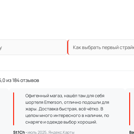
у
Как выбрать первый страй
,0 из 184 отзывов
Офигенный магаз, нашёл там для себя
шортеля Emerson, отлично подошли для
жары. Доставка быстрая, всё чётко. В
целом много интересного в наличии, по
снаряге и одежде выбор хороший.
St1Ch ·
июль 2025, Яндекс.Карты
Ва