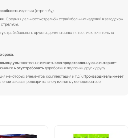
особность
изделия (стрельбу).
ции
. Средняя дальность стрельбы страйкбольных изделий в заводском
ь
стрельбы.
гу
страйкбольного оружия, должны выполняться исключительно
о срока
.
комендуем
тщательно изучить
всю представленную на интернет-
 тюнинга
могут требовать
доработки и подгонки друг к другу.
ия некоторых элементов, комплектация и т.д.).
Производитель имеет
лении заказа предварительно
уточнять
у менеджера все