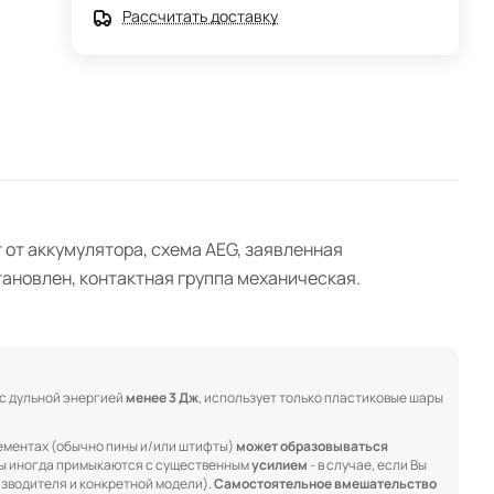
Рассчитать доставку
 от аккумулятора, схема AEG, заявленная
тановлен, контактная группа механическая.
 с дульной энергией
менее 3 Дж
, использует только пластиковые шары
ементах (обычно пины и/или штифты)
может образовываться
ны иногда примыкаются с существенным
усилием
- в случае, если Вы
изводителя и конкретной модели).
Самостоятельное вмешательство