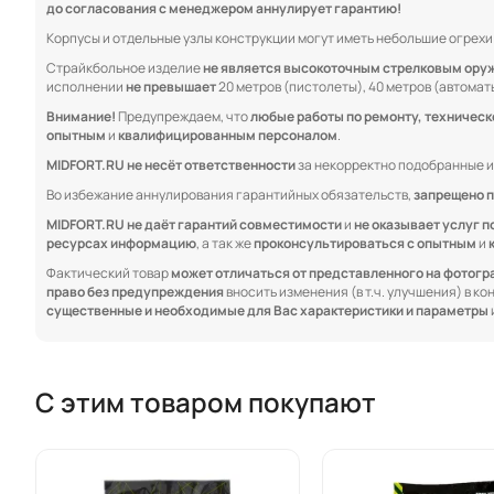
до согласования с менеджером аннулирует гарантию!
Корпусы и отдельные узлы конструкции могут иметь небольшие огрехи в
Страйкбольное изделие
не является высокоточным стрелковым ору
исполнении
не превышает
20 метров (пистолеты), 40 метров (автоматы
Внимание!
Предупреждаем, что
любые работы по ремонту, техничес
опытным
и
квалифицированным персоналом
.
MIDFORT.RU не несёт ответственности
за некорректно подобранные и
Во избежание аннулирования гарантийных обязательств,
запрещено п
MIDFORT.RU не даёт гарантий совместимости
и
не оказывает услуг п
ресурсах информацию
, а так же
проконсультироваться с опытным
и
Фактический товар
может отличаться от представленного на фотог
право без предупреждения
вносить изменения (в т.ч. улучшения) в к
существенные и необходимые для Вас характеристики и параметры
С этим товаром покупают