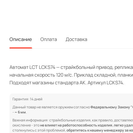
Описание
Оплата
Доставка
Автомат LCT LCKS74 — страйкбольный привод, реплика
начальная скорость 120 м/с. Приклад складной, планки
Подходят магазины стандарта АК. Артикул LCKS74.
Гарантия: 14 дней
Данный товар не является оружием согласно
Федеральному Закону "Об
-
~ 6 мм
.
Важная информация: страйкбольные изделия, как правило, доставляю
окисление - это
не влияет на работоспособность изделия
,
легко уда
столкнулись с этой проблемой,
обратитесь к нашему менеджеру за к