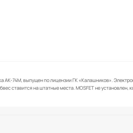
а АК-74М, выпущен по лицензии ГК «Калашников». Электро
— обвес ставится на штатные места. MOSFET не установлен,