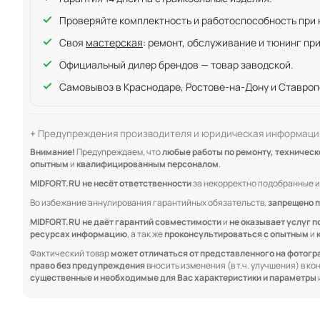
Проверяйте комплектность и работоспособность при ку
Своя
мастерская
: ремонт, обслуживание и тюнинг пр
Официальный дилер брендов — товар заводской.
Самовывоз в Краснодаре, Ростове-на-Дону и Ставроп
Предупреждения производителя и юридическая информаци
Внимание!
Предупреждаем, что
любые работы по ремонту, техничес
опытным
и
квалифицированным персоналом
.
MIDFORT.RU не несёт ответственности
за некорректно подобранные и
Во избежание аннулирования гарантийных обязательств,
запрещено п
MIDFORT.RU не даёт гарантий совместимости
и
не оказывает услуг п
ресурсах информацию
, а так же
проконсультироваться с опытным
и
Фактический товар
может отличаться от представленного на фотог
право без предупреждения
вносить изменения (в т.ч. улучшения) в к
существенные и необходимые для Вас характеристики и параметры