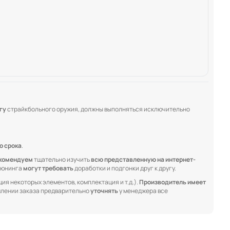
гу
страйкбольного оружия, должны выполняться исключительно
о срока
.
комендуем
тщательно изучить
всю представленную на интернет-
 тюнинга
могут требовать
доработки и подгонки друг к другу.
ия некоторых элементов, комплектация и т.д.).
Производитель имеет
лении заказа предварительно
уточнять
у менеджера все