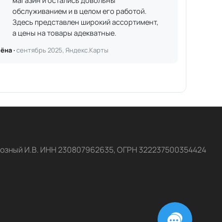
магазин и остались довольны
обслуживанием и в целом его работой.
Здесь представлен широкий ассортимент,
а цены на товары адекватные.
ёна ·
сентябрь 2025, Яндекс.Карты
озный И.В. ИНН 230807962635, ОГРН 322237500354424