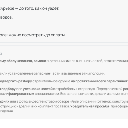
рьере — до того, как он уедет.
иводов.
оле: можно посмотреть до оплаты.
я
кому обслуживанию, замене
внутренних и/или внешних частей, а так же
тюнин
/или установленные запасные части и вызванные этим поломки.
одвергать разбору
страйкбольное оружие
на протяжении всего гарантийног
о подбору
или
установке частей
в страйкбольные привода. Перед покупкой
ре
квалифицированным
специалистом. Все запасные части, детали и элементы
рафиях
или в фото/видео/текстовом обзоре и/или описании (оттенок, конструкц
онструкцию изделий и их комплект поставки.
Убедительная просьба:
при оформ
изделия.