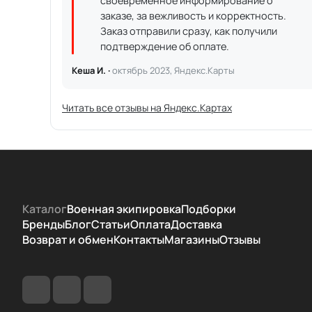
своевременное информирование о
заказе, за вежливость и корректность.
Заказ отправили сразу, как получили
подтверждение об оплате.
Кеша И. ·
октябрь 2023, Яндекс.Карты
Читать все отзывы на Яндекс.Картах
Каталог
Военная экипировка
Подборки
Бренды
Блог
Статьи
Оплата
Доставка
Возврат и обмен
Контакты
Магазины
Отзывы