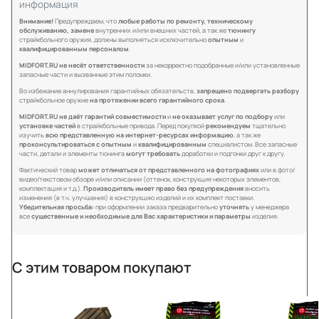
информация
Внимание!
Предупреждаем, что
любые работы по ремонту, техническому
обслуживанию, замене
внутренних и/или внешних частей, а так же
тюнингу
страйкбольного оружия, должны выполняться исключительно
опытным
и
квалифицированным персоналом
.
MIDFORT.RU не несёт ответственности
за некорректно подобранные и/или установленные
запасные части и вызванные этим поломки.
Во избежание аннулирования гарантийных обязательств,
запрещено подвергать разбору
страйкбольное оружие
на протяжении всего гарантийного срока
.
MIDFORT.RU не даёт гарантий совместимости
и
не оказывает услуг по подбору
или
установке частей
в страйкбольные привода. Перед покупкой
рекомендуем
тщательно
изучить
всю представленную на интернет-ресурсах информацию
, а так же
проконсультироваться с опытным
и
квалифицированным
специалистом. Все запасные
части, детали и элементы тюнинга
могут требовать
доработки и подгонки друг к другу.
Фактический товар
может отличаться от представленного на фотографиях
или в фото/
видео/текстовом обзоре и/или описании (оттенок, конструкция некоторых элементов,
комплектация и т.д.).
Производитель имеет право без предупреждения
вносить
изменения (в т.ч. улучшения) в конструкцию изделий и их комплект поставки.
Убедительная просьба:
при оформлении заказа предварительно
уточнять
у менеджера
все
существенные и необходимые для Вас характеристики и параметры
изделия.
С этим товаром покупают