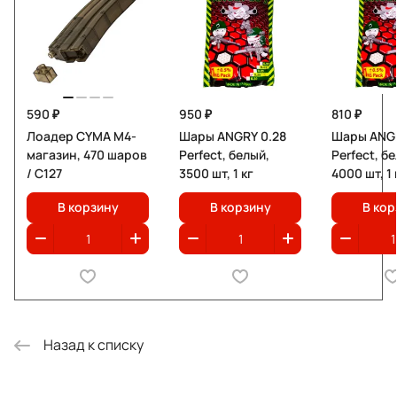
590 ₽
950 ₽
810 ₽
Лоадер CYMA M4-
Шары ANGRY 0.28
Шары ANGR
магазин, 470 шаров
Perfect, белый,
Perfect, б
/ C127
3500 шт, 1 кг
4000 шт, 1 
В корзину
В корзину
В кор
Назад к списку