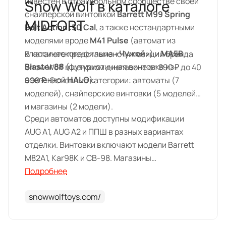
известен в страйкбольном сообществе своей
Snow Wolf в каталоге
снайперской винтовкой
Barrett M99 Spring
MIDFORT
Bolt Action .50 Cal
, а также нестандартными
моделями вроде
M41 Pulse
(автомат из
классического фильма «
Чужой
») и
MA5B
В каталоге представлено 14 позиций бренда
Blaster 88
(футуристичная винтовка из
Snow Wolf в ценовом диапазоне от 890 ₽ до 40
вселенной
HALO
).
990 ₽. Основные категории: автоматы (7
моделей), снайперские винтовки (5 моделей)
и магазины (2 модели).
Среди автоматов доступны модификации
AUG A1, AUG A2 и ППШ в разных вариантах
отделки. Винтовки включают модели Barrett
M82A1, Kar98K и СВ-98. Магазины
представлены для ППШ и AUG.
Подробнее
snowwolftoys.com/