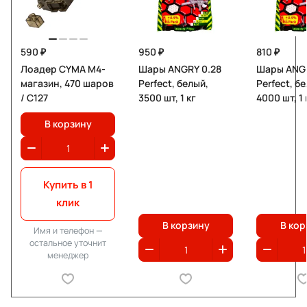
590 ₽
950 ₽
810 ₽
Лоадер CYMA M4-
Шары ANGRY 0.28
Шары ANGR
магазин, 470 шаров
Perfect, белый,
Perfect, б
/ C127
3500 шт, 1 кг
4000 шт, 1 
В корзину
Купить в 1
клик
В корзину
В кор
Имя и телефон —
остальное уточнит
менеджер