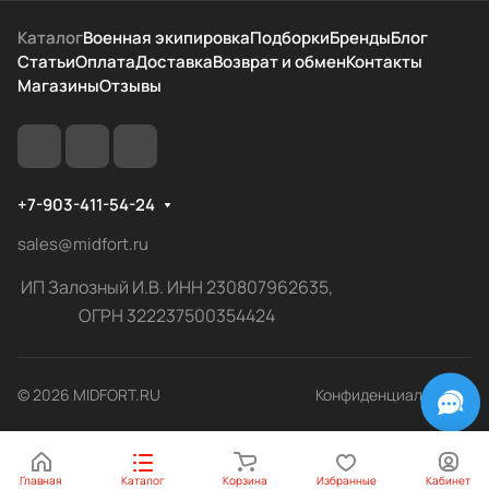
Каталог
Военная экипировка
Подборки
Бренды
Блог
Статьи
Оплата
Доставка
Возврат и обмен
Контакты
Магазины
Отзывы
+7-903-411-54-24
sales@midfort.ru
ИП Залозный И.В. ИНН 230807962635,
ОГРН 322237500354424
© 2026 MIDFORT.RU
Конфиденциальность
Главная
Каталог
Корзина
Избранные
Кабинет