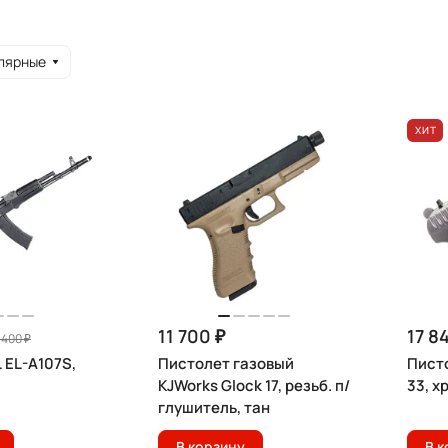
лярные
ХИТ
11 700 ₽
17 8
 400 ₽
 EL-A107S,
Пистолет газовый
Писто
KJWorks Glock 17, резьб. п/
33, х
глушитель, тан
В корзину
В к