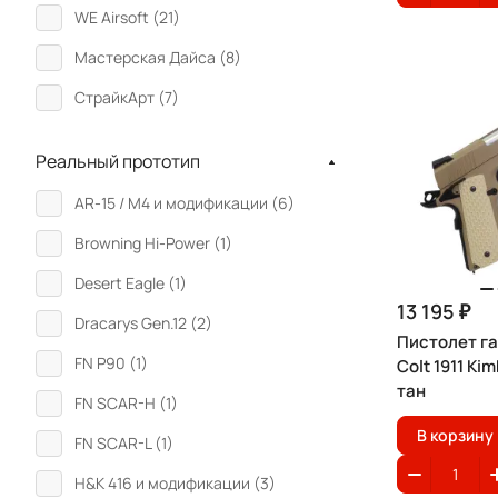
WE Airsoft (
21
)
Мастерская Дайса (
8
)
СтрайкАрт (
7
)
Реальный прототип
AR-15 / M4 и модификации (
6
)
Browning Hi-Power (
1
)
Desert Eagle (
1
)
13 195 ₽
Dracarys Gen.12 (
2
)
Пистолет г
FN P90 (
1
)
Colt 1911 Ki
тан
FN SCAR-H (
1
)
В корзину
FN SCAR-L (
1
)
H&K 416 и модификации (
3
)