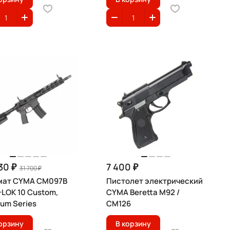
30 ₽
7 400 ₽
31 700 ₽
мат CYMA CM097B
Пистолет электрический
LOK 10 Custom,
CYMA Beretta M92 /
num Series
CM126
орзину
В корзину