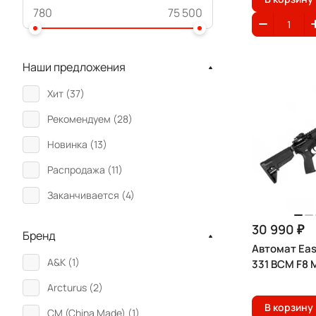
Наши предложения
Хит (
37
)
Рекомендуем (
28
)
Новинка (
13
)
Распродажа (
11
)
Заканчивается (
4
)
30 990 ₽
Бренд
Автомат Eas
A&K (
1
)
331 BCM F8 
Arcturus (
2
)
В корзину
CM (China Made) (
1
)