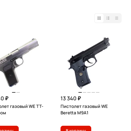
40 ₽
13 340 ₽
лет газовый WE TT-
Пистолет газовый WE
ром
Beretta M9A1
орзину
В корзину