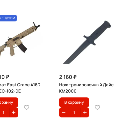
МЕНДУЕМ
00 ₽
2 160 ₽
ат East Crane 416D
Нож тренировочный Дайс
 EC-102-DE
КМ2000
орзину
В корзину