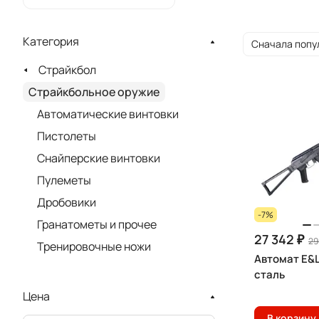
Категория
Сначала попу
Страйкбол
Страйкбольное оружие
Автоматические винтовки
Пистолеты
Снайперские винтовки
Пулеметы
Дробовики
-7%
Гранатометы и прочее
27 342 ₽
29
Тренировочные ножи
Автомат E&L
сталь
Цена
В корзину