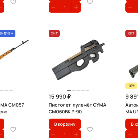
ЕНДУЕМ
ХИТ
ХИТ
-10%
15 990 ₽
9 89
YMA CM057
Пистолет-пулемёт CYMA
Авто
ево
CM060BK P-90
M4 UR
В корзину
В к