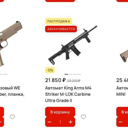
РАСПРОДАЖА
ЗАКАНЧИВАЕТСЯ
-5%
21 850 ₽
25 4
23 000 ₽
азовый WE
Автомат King Arms M4
Авто
mber, планка,
Striker M-LOK Carbine
MINI
Ultra Grade II
В корзину
В к