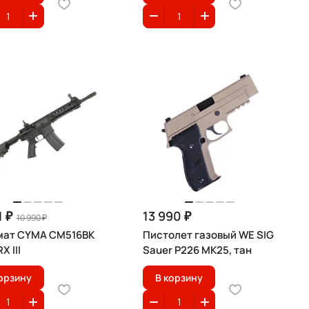
1 ₽
13 990 ₽
10 990 ₽
мат CYMA CM516BK
Пистолет газовый WE SIG
X III
Sauer P226 MK25, тан
орзину
В корзину