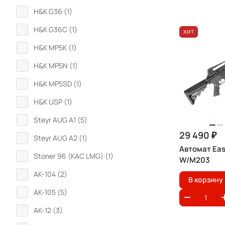
H&K G36 (
1
)
H&K G36C (
1
)
ХИТ
H&K MP5K (
1
)
H&K MP5N (
1
)
H&K MP5SD (
1
)
H&K USP (
1
)
Steyr AUG A1 (
5
)
29 490 ₽
Steyr AUG A2 (
1
)
Автомат Eas
Stoner 96 (KAC LMG) (
1
)
W/M203
АК-104 (
2
)
В корзину
АК-105 (
5
)
АК-12 (
3
)