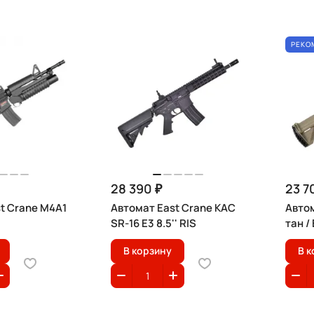
РЕКО
28 390 ₽
23 7
t Crane M4A1
Автомат East Crane KAC
Автом
SR-16 E3 8.5'' RIS
тан /
В корзину
В к