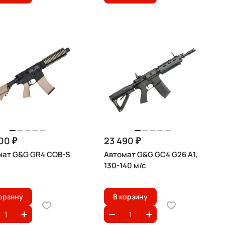
00 ₽
23 490 ₽
мат G&G GR4 CQB-S
Автомат G&G GC4 G26 A1,
130-140 м/с
орзину
В корзину