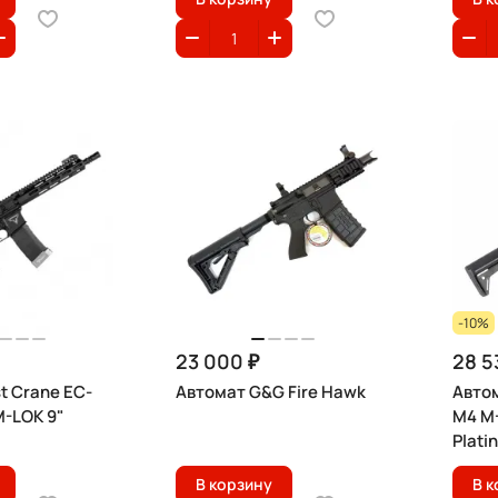
-10%
23 000 ₽
28 5
t Crane EC-
Автомат G&G Fire Hawk
Авто
M-LOK 9"
M4 M-
Plati
В корзину
В к