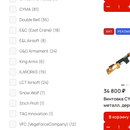
CYMA (
81
)
Double Bell (
36
)
E&C (East Crane) (
18
)
ХИТ
РЕКОМ
E&L Airsoft (
8
)
G&G Armament (
24
)
King Arms (
6
)
KJWORKS (
19
)
LCT Airsoft (
24
)
34 800 ₽
Snow Wolf (
7
)
Винтовка C
Stich Profi (
1
)
металл, дер
TAG Innovation (
1
)
В корзину
VFC (VegaForceCompany) (
12
)