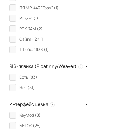
ПЯ МР-443 "Грач" (
1
)
РПК-74 (
1
)
РПК-74М (
2
)
Сайга-12К (
1
)
ТТ обр. 1933 (
1
)
RIS-планка (Picatinny/Weaver)
?
Есть (
83
)
Нет (
51
)
Интерфейс цевья
?
KeyMod (
8
)
M-LOK (
25
)