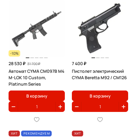
-10%
28 530 ₽
7 400 ₽
31 700 ₽
Автомат CYMA CM097B M4
Пистолет электрический
M-LOK 10 Custom,
CYMA Beretta M92 / CM126
Platinum Series
В корзину
В корзину
ХИТ
РЕКОМЕНДУЕМ
ХИТ