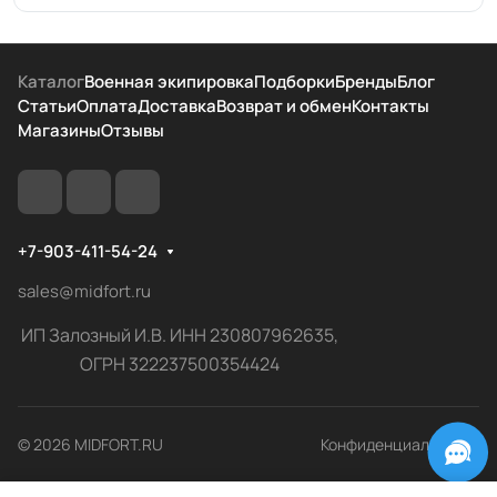
Каталог
Военная экипировка
Подборки
Бренды
Блог
Статьи
Оплата
Доставка
Возврат и обмен
Контакты
Магазины
Отзывы
+7-903-411-54-24
sales@midfort.ru
ИП Залозный И.В. ИНН 230807962635,
ОГРН 322237500354424
© 2026 MIDFORT.RU
Конфиденциальность