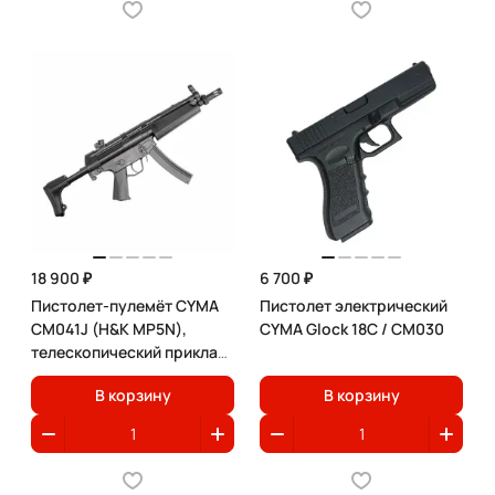
18 900 ₽
6 700 ₽
Пистолет-пулемёт CYMA
Пистолет электрический
CM041J (H&K MP5N),
CYMA Glock 18C / CM030
телескопический приклад,
металл
В корзину
В корзину