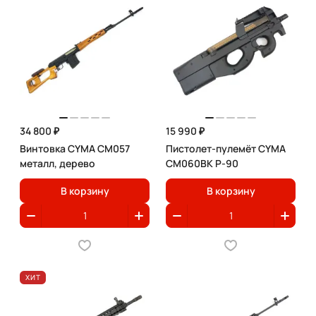
34 800 ₽
15 990 ₽
Винтовка CYMA CM057
Пистолет-пулемёт CYMA
металл, дерево
CM060BK P-90
В корзину
В корзину
ХИТ