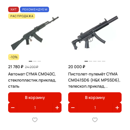
ХИТ
РЕКОМЕНДУЕМ
РАСПРОДАЖА
-10%
21 780 ₽
20 000 ₽
24 200 ₽
Автомат CYMA CM040C,
Пистолет-пулемёт CYMA
стеклопластик.приклад,
CM041SD6 (H&K MP5SD6),
сталь
телескоп.приклад,
глушитель, металл
В корзину
В корзину