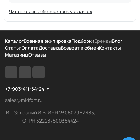
Читать отзывы обо всех трёх магазинах
Каталог
Военная экипировка
Подборки
Бренды
Блог
Статьи
Оплата
Доставка
Возврат и обмен
Контакты
Магазины
Отзывы
+7-903-411-54-24
sales@midfort.ru
ИП Залозный И.В. ИНН 230807962635,
ОГРН 322237500354424