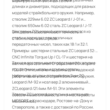
Стволики ZC Leopard доступны в различных
варьируются от 305 ₽ до 3 690 ₽.
длинах и диаметрах, подходящих для разных
моделей страйкбольного оружия. Например,
стволик 229мм 6.02 ZC Leopard / J-01 и
стволик 650мм 6.02 сталь ZC Leopard / J-17.
Шестерни ZC Leopard изготавливаются из
Эти детали обеспечивают точность и
стали и подходят для различных
стабильность выстрела.
передаточных чисел, таких как 18:1 и 32:1.
Примеры: шестерни стальные ZC Leopard 32:1
CNC Infinite Torque Up / CL-17 и шестерня на
Также в ассортименте представлены втулки-
вал мотора стальная O-образная ZC Leopard
подшипники, нозлы и другие детали.
/CL-31. Эти компоненты важны для надежной
Например, втулки-подшипники 9мм ZC
работы механизмов страйкбольного оружия.
Leopard /M-92 и нозл вер.2 алюминиевый
ZCLeopard /21.4мм /M-51. Эти элементы
Товары ZC Leopard доступны в магазинах
обеспечивают плавность и точность работы
MIDFORT в Краснодаре, Ростове-на-Дону и
механизмов.
Ставрополе, а также с доставкой по России.