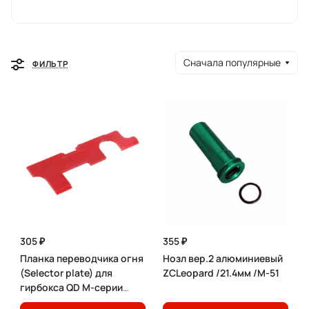
Сначала популярные
ФИЛЬТР
305 ₽
355 ₽
Планка переводчика огня
Нозл вер.2 алюминиевый
(Selector plate) для
ZCLeopard /21.4мм /M-51
гирбокса QD М-серии
ZCLeopard