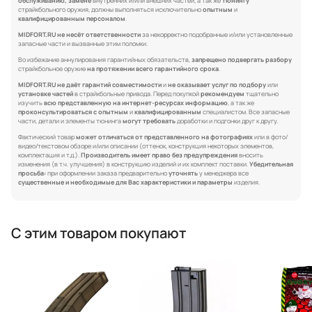
обслуживанию, замене
внутренних и/или внешних частей, а так же
тюнингу
страйкбольного оружия, должны выполняться исключительно
опытным
и
квалифицированным персоналом
.
MIDFORT.RU не несёт ответственности
за некорректно подобранные и/или установленные
запасные части и вызванные этим поломки.
Во избежание аннулирования гарантийных обязательств,
запрещено подвергать разбору
страйкбольное оружие
на протяжении всего гарантийного срока
.
MIDFORT.RU не даёт гарантий совместимости
и
не оказывает услуг по подбору
или
установке частей
в страйкбольные привода. Перед покупкой
рекомендуем
тщательно
изучить
всю представленную на интернет-ресурсах информацию
, а так же
проконсультироваться с опытным
и
квалифицированным
специалистом. Все запасные
части, детали и элементы тюнинга
могут требовать
доработки и подгонки друг к другу.
Фактический товар
может отличаться от представленного на фотографиях
или в фото/
видео/текстовом обзоре и/или описании (оттенок, конструкция некоторых элементов,
комплектация и т.д.).
Производитель имеет право без предупреждения
вносить
изменения (в т.ч. улучшения) в конструкцию изделий и их комплект поставки.
Убедительная
просьба:
при оформлении заказа предварительно
уточнять
у менеджера все
существенные и необходимые для Вас характеристики и параметры
изделия.
С этим товаром покупают