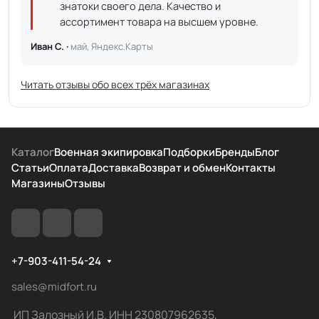
знатоки своего дела. Качество и
ассортимент товара на высшем уровне.
Иван С. ·
май, Яндекс.Карты
Читать отзывы обо всех трёх магазинах
Каталог
Военная экипировка
Подборки
Бренды
Блог
Статьи
Оплата
Доставка
Возврат и обмен
Контакты
Магазины
Отзывы
+7-903-411-54-24
sales@midfort.ru
ИП Залозный И.В. ИНН 230807962635,