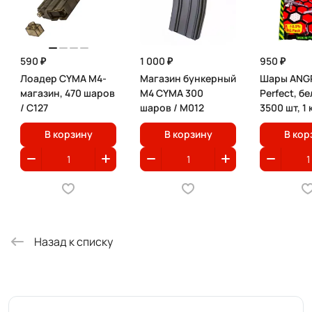
590 ₽
1 000 ₽
950 ₽
Лоадер CYMA M4-
Магазин бункерный
Шары ANGR
магазин, 470 шаров
M4 CYMA 300
Perfect, бе
/ C127
шаров / М012
3500 шт, 1 
В корзину
В корзину
В кор
Назад к списку