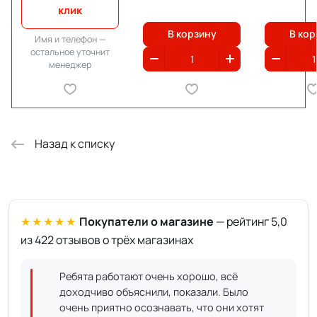
клик
В корзину
В кор
Имя и телефон —
остальное уточнит
менеджер
Назад к списку
★★★★★
Покупатели о магазине
— рейтинг 5,0
из 422 отзывов о трёх магазинах
Ребята работают очень хорошо, всё
доходчиво объяснили, показали. Было
очень приятно осознавать, что они хотят