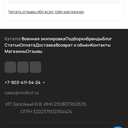
Читать отзывы обо всех трёх магазинах
Каталог
Военная экипировка
Подборки
Бренды
Блог
Статьи
Оплата
Доставка
Возврат и обмен
Контакты
Магазины
Отзывы
+7-903-411-54-24
sales@midfort.ru
ИП Залозный И.В. ИНН 230807962635,
ОГРН 322237500354424