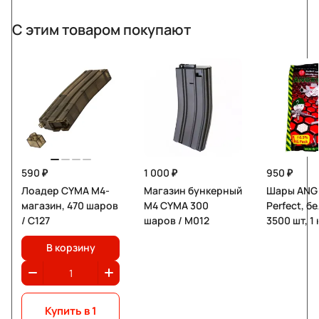
С этим товаром покупают
590 ₽
1 000 ₽
950 ₽
Лоадер CYMA M4-
Магазин бункерный
Шары ANGR
магазин, 470 шаров
M4 CYMA 300
Perfect, б
/ C127
шаров / М012
3500 шт, 1 
В корзину
Купить в 1