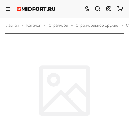
Главная
Каталог
Страйкбол
Страйкбольное оружие
С