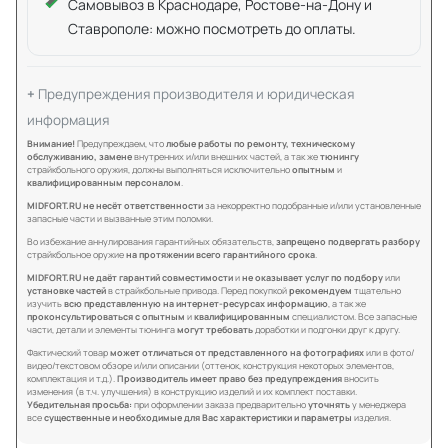
Самовывоз в Краснодаре, Ростове-на-Дону и
Ставрополе: можно посмотреть до оплаты.
Предупреждения производителя и юридическая
информация
Внимание!
Предупреждаем, что
любые работы по ремонту, техническому
обслуживанию, замене
внутренних и/или внешних частей, а так же
тюнингу
страйкбольного оружия, должны выполняться исключительно
опытным
и
квалифицированным персоналом
.
MIDFORT.RU не несёт ответственности
за некорректно подобранные и/или установленные
запасные части и вызванные этим поломки.
Во избежание аннулирования гарантийных обязательств,
запрещено подвергать разбору
страйкбольное оружие
на протяжении всего гарантийного срока
.
MIDFORT.RU не даёт гарантий совместимости
и
не оказывает услуг по подбору
или
установке частей
в страйкбольные привода. Перед покупкой
рекомендуем
тщательно
изучить
всю представленную на интернет-ресурсах информацию
, а так же
проконсультироваться с опытным
и
квалифицированным
специалистом. Все запасные
части, детали и элементы тюнинга
могут требовать
доработки и подгонки друг к другу.
Фактический товар
может отличаться от представленного на фотографиях
или в фото/
видео/текстовом обзоре и/или описании (оттенок, конструкция некоторых элементов,
комплектация и т.д.).
Производитель имеет право без предупреждения
вносить
изменения (в т.ч. улучшения) в конструкцию изделий и их комплект поставки.
Убедительная просьба:
при оформлении заказа предварительно
уточнять
у менеджера
все
существенные и необходимые для Вас характеристики и параметры
изделия.