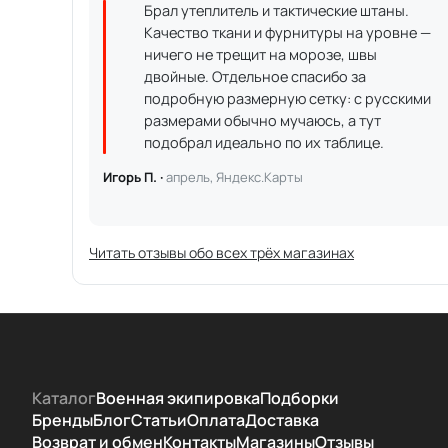
Брал утеплитель и тактические штаны.
Качество ткани и фурнитуры на уровне —
ничего не трещит на морозе, швы
двойные. Отдельное спасибо за
подробную размерную сетку: с русскими
размерами обычно мучаюсь, а тут
подобрал идеально по их таблице.
Игорь П. ·
апрель, Яндекс.Карты
Читать отзывы обо всех трёх магазинах
Каталог
Военная экипировка
Подборки
Бренды
Блог
Статьи
Оплата
Доставка
Возврат и обмен
Контакты
Магазины
Отзывы