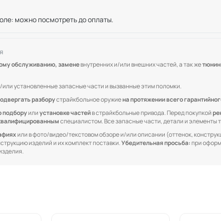
оле: можно посмотреть до оплаты.
я
кому обслуживанию, замене
внутренних и/или внешних частей, а так же
тюнин
/или установленные запасные части и вызванные этим поломки.
одвергать разбору
страйкбольное оружие
на протяжении всего гарантийног
о подбору
или
установке частей
в страйкбольные привода. Перед покупкой
ре
квалифицированным
специалистом. Все запасные части, детали и элементы
рафиях
или в фото/видео/текстовом обзоре и/или описании (оттенок, конструкц
онструкцию изделий и их комплект поставки.
Убедительная просьба:
при оформ
изделия.