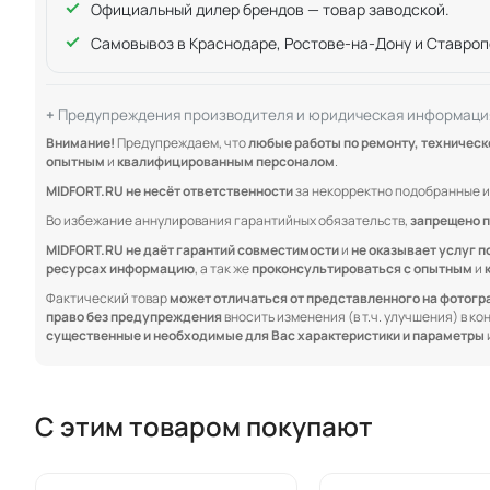
Официальный дилер брендов — товар заводской.
Самовывоз в Краснодаре, Ростове-на-Дону и Ставроп
Предупреждения производителя и юридическая информаци
Внимание!
Предупреждаем, что
любые работы по ремонту, техничес
опытным
и
квалифицированным персоналом
.
MIDFORT.RU не несёт ответственности
за некорректно подобранные и
Во избежание аннулирования гарантийных обязательств,
запрещено п
MIDFORT.RU не даёт гарантий совместимости
и
не оказывает услуг п
ресурсах информацию
, а так же
проконсультироваться с опытным
и
Фактический товар
может отличаться от представленного на фотог
право без предупреждения
вносить изменения (в т.ч. улучшения) в к
существенные и необходимые для Вас характеристики и параметры
С этим товаром покупают