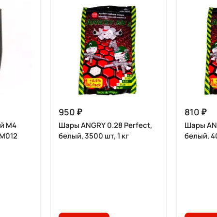
950 ₽
810 ₽
й M4
Шары ANGRY 0.28 Perfect,
Шары ANG
 М012
белый, 3500 шт, 1 кг
белый, 40