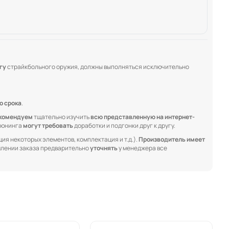
гу
страйкбольного оружия, должны выполняться исключительно
о срока
.
комендуем
тщательно изучить
всю представленную на интернет-
 тюнинга
могут требовать
доработки и подгонки друг к другу.
ия некоторых элементов, комплектация и т.д.).
Производитель имеет
лении заказа предварительно
уточнять
у менеджера все