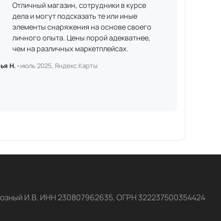
Отличный магазин, сотрудники в курсе
дела и могут подсказать те или иные
элементы снаряжения на основе своего
личного опыта. Цены порой адекватнее,
чем на различных маркетплейсах.
ья Н. ·
июль 2025, Яндекс.Карты
озный И.В. ИНН 230807962635, ОГРН 322237500354424