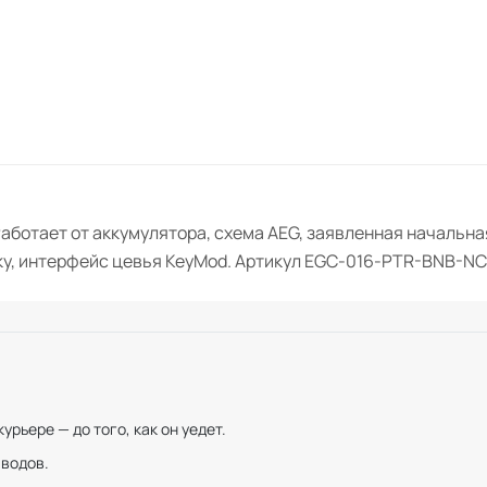
аботает от аккумулятора, схема AEG, заявленная начальная
ику, интерфейс цевья KeyMod. Артикул EGC-016-PTR-BNB-N
рьере — до того, как он уедет.
иводов.