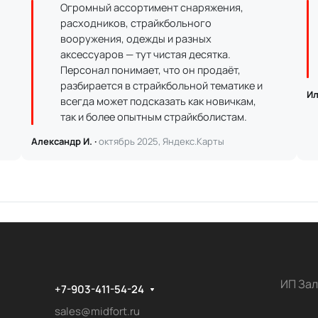
Огромный ассортимент снаряжения,
расходников, страйкбольного
вооружения, одежды и разных
аксессуаров — тут чистая десятка.
Персонал понимает, что он продаёт,
разбирается в страйкбольной тематике и
Ил
всегда может подсказать как новичкам,
так и более опытным страйкболистам.
Александр И. ·
октябрь 2025, Яндекс.Карты
ИП Зал
+7-903-411-54-24
sales@midfort.ru