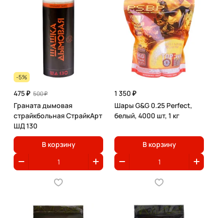
-5%
475 ₽
1 350 ₽
500 ₽
Граната дымовая
Шары G&G 0.25 Perfect,
страйкбольная СтрайкАрт
белый, 4000 шт, 1 кг
ШД 130
В корзину
В корзину