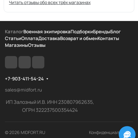
Читать отзывы обо всех трёх магазинах
Каталог
Военная экипировка
Подборки
Бренды
Блог
Статьи
Оплата
Доставка
Возврат и обмен
Контакты
Магазины
Отзывы
+7-903-411-54-24
sales@midfort.ru
ИП Залозный И.В. ИНН 230807962635,
ОГРН 322237500354424
© 2026 MIDFORT.RU
Конфиденциальность