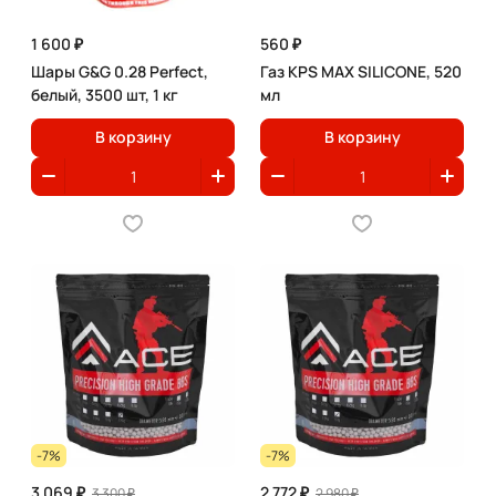
1 600 ₽
560 ₽
Шары G&G 0.28 Perfect,
Газ KPS MAX SILICONE, 520
белый, 3500 шт, 1 кг
мл
В корзину
В корзину
-7%
-7%
3 069 ₽
2 772 ₽
3 300 ₽
2 980 ₽