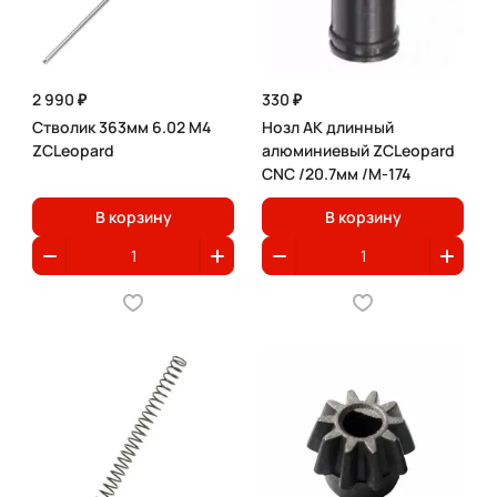
2 990 ₽
330 ₽
Стволик 363мм 6.02 M4
Нозл АК длинный
ZCLeopard
алюминиевый ZCLeopard
CNC /20.7мм /M-174
В корзину
В корзину