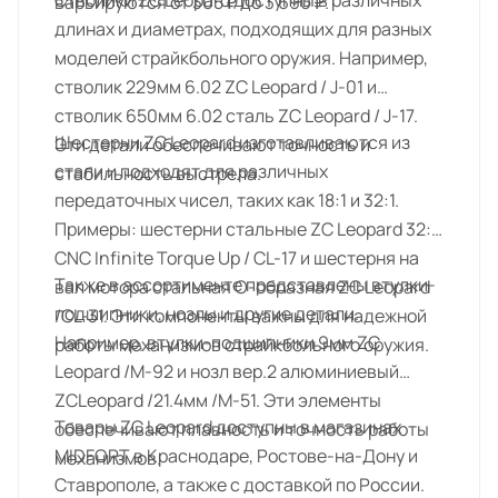
Стволики ZC Leopard доступны в различных
варьируются от 305 ₽ до 3 690 ₽.
длинах и диаметрах, подходящих для разных
моделей страйкбольного оружия. Например,
стволик 229мм 6.02 ZC Leopard / J-01 и
стволик 650мм 6.02 сталь ZC Leopard / J-17.
Шестерни ZC Leopard изготавливаются из
Эти детали обеспечивают точность и
стали и подходят для различных
стабильность выстрела.
передаточных чисел, таких как 18:1 и 32:1.
Примеры: шестерни стальные ZC Leopard 32:1
CNC Infinite Torque Up / CL-17 и шестерня на
Также в ассортименте представлены втулки-
вал мотора стальная O-образная ZC Leopard
подшипники, нозлы и другие детали.
/CL-31. Эти компоненты важны для надежной
Например, втулки-подшипники 9мм ZC
работы механизмов страйкбольного оружия.
Leopard /M-92 и нозл вер.2 алюминиевый
ZCLeopard /21.4мм /M-51. Эти элементы
Товары ZC Leopard доступны в магазинах
обеспечивают плавность и точность работы
MIDFORT в Краснодаре, Ростове-на-Дону и
механизмов.
Ставрополе, а также с доставкой по России.