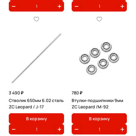
3 490 ₽
780 ₽
Стволик 650мм 6.02 сталь
Втулки-подшипники 9мм
ZC Leopard / J-17
ZC Leopard /M-92
В корзину
В корзину